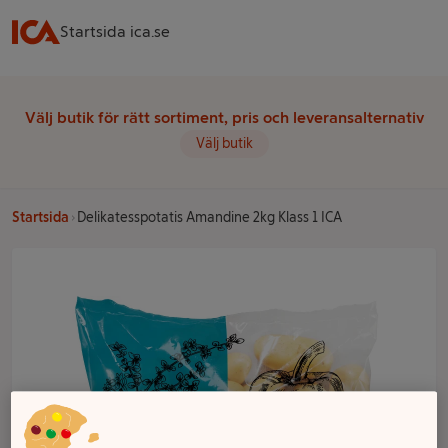
Startsida ica.se
Välj butik för rätt sortiment, pris och leveransalternativ
Välj butik
Startsida
Delikatesspotatis Amandine 2kg Klass 1 ICA