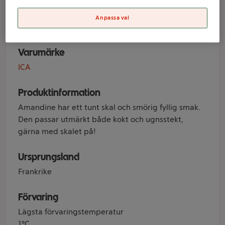
Klass 1 ICA
Anpassa val
Varumärke
ICA
Produktinformation
Amandine har ett tunt skal och smörig fyllig smak.
Den passar utmärkt både kokt och ugnsstekt,
gärna med skalet på!
Ursprungsland
Frankrike
Förvaring
Lägsta förvaringstemperatur
1°C