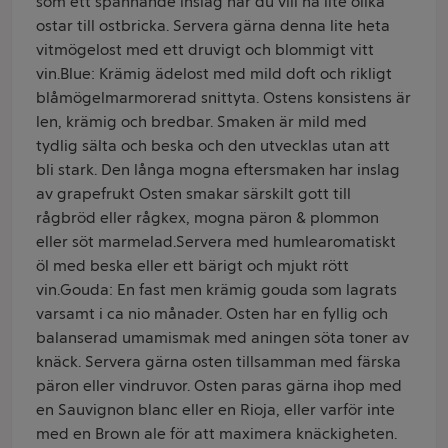
som ett spännande inslag när du vill ha lite olika
ostar till ostbricka. Servera gärna denna lite heta
vitmögelost med ett druvigt och blommigt vitt
vin.Blue: Krämig ädelost med mild doft och rikligt
blåmögelmarmorerad snittyta. Ostens konsistens är
len, krämig och bredbar. Smaken är mild med
tydlig sälta och beska och den utvecklas utan att
bli stark. Den långa mogna eftersmaken har inslag
av grapefrukt Osten smakar särskilt gott till
rågbröd eller rågkex, mogna päron & plommon
eller söt marmelad.Servera med humlearomatiskt
öl med beska eller ett bärigt och mjukt rött
vin.Gouda: En fast men krämig gouda som lagrats
varsamt i ca nio månader. Osten har en fyllig och
balanserad umamismak med aningen söta toner av
knäck. Servera gärna osten tillsamman med färska
päron eller vindruvor. Osten paras gärna ihop med
en Sauvignon blanc eller en Rioja, eller varför inte
med en Brown ale för att maximera knäckigheten.