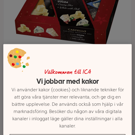
Välkommen till ICA
Välj butik och handla
Vi jobbar med kakor
Vi använder kakor (cookies) och liknande tekniker för
Sortimentet kan variera mellan butikerna
att göra våra tjänster mer relevanta, och ge dig en
bättre upplevelse. De används också som hjälp i vår
marknadsföring. Besöker du någon av våra digitala
Julostbricka
kanaler i inloggat läge gäller dina inställningar i alla
kanaler.