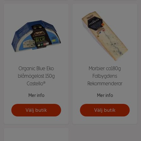
Organic Blue Eko
Morbier ca180g
blåmögelost 150g
Falbygdens
Castello®
Rekommenderar
Mer info
Mer info
Välj butik
Välj butik