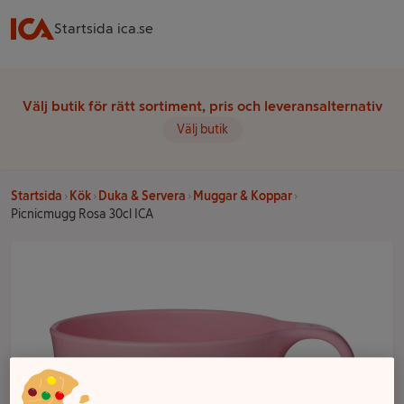
Startsida ica.se
Välj butik för rätt sortiment, pris och leveransalternativ
Välj butik
Startsida
Kök
Duka & Servera
Muggar & Koppar
Picnicmugg Rosa 30cl ICA