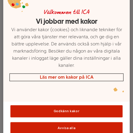
Välkommen till ICA
Vi jobbar med kakor
Vi använder kakor (cookies) och liknande tekniker för
att göra våra tjänster mer relevanta, och ge dig en
bättre upplevelse. De används också som hjälp i vår
marknadsföring. Besöker du någon av våra digitala
kanaler i inloggat läge gäller dina inställningar i alla
kanaler.
Läs mer om kakor på ICA
Välj butik och handla
Sortimentet kan variera mellan butikerna
Godkänn kakor
Picnicmugg Rosa
Avvisa alla