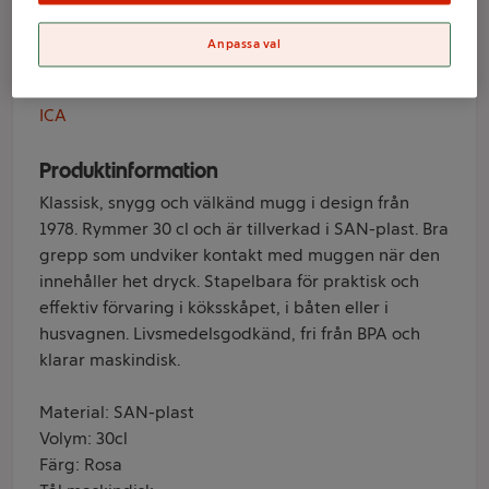
30cl ICA
Anpassa val
Varumärke
ICA
Produktinformation
Klassisk, snygg och välkänd mugg i design från
1978. Rymmer 30 cl och är tillverkad i SAN-plast. Bra
grepp som undviker kontakt med muggen när den
innehåller het dryck. Stapelbara för praktisk och
effektiv förvaring i köksskåpet, i båten eller i
husvagnen. Livsmedelsgodkänd, fri från BPA och
klarar maskindisk.
Material: SAN-plast
Volym: 30cl
Färg: Rosa