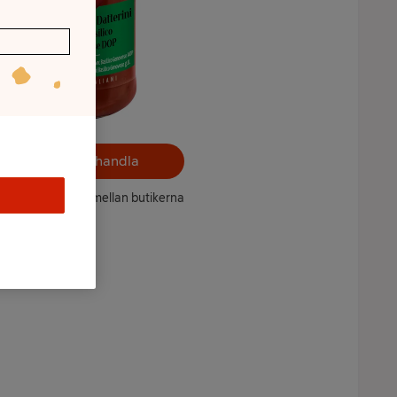
Välj butik och handla
ntet kan variera mellan butikerna