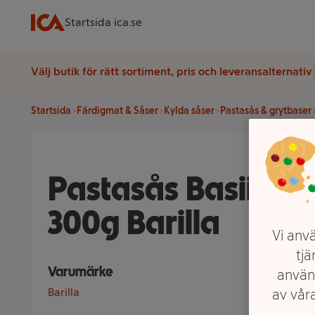
Startsida ica.se
Välj butik för rätt sortiment, pris och leveransalternativ
Startsida
Färdigmat & Såser
Kylda såser
Pastasås & grytbaser
Pastasås Basiika 
300g Barilla
Vi anvä
tjä
Varumärke
använ
Barilla
av våra