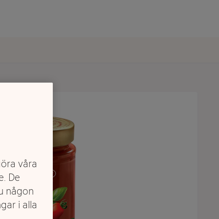
göra våra
e. De
du någon
gar i alla