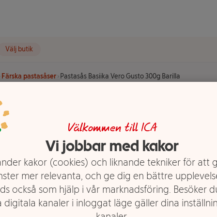
Välj butik
Färska pastasåser
Pastasås Basiika Vero Gusto 300g Barilla
Vero Gusto
Välkommen till ICA
Vi jobbar med kakor
nder kakor (cookies) och liknande tekniker för att 
nster mer relevanta, och ge dig en bättre upplevels
ds också som hjälp i vår marknadsföring. Besöker 
 digitala kanaler i inloggat läge gäller dina inställnin
kanaler.