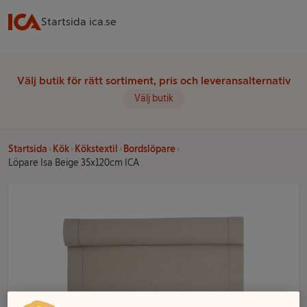
Startsida ica.se
Välj butik för rätt sortiment, pris och leveransalternativ
Välj butik
Startsida
Kök
Kökstextil
Bordslöpare
Löpare Isa Beige 35x120cm ICA