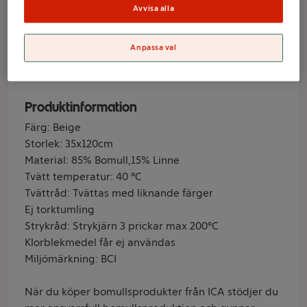
35x120cm ICA
Avvisa alla
Anpassa val
Varumärke
ICA
Produktinformation
Färg: Beige
Storlek: 35x120cm
Material: 85% Bomull,15% Linne
Tvätt temperatur: 40 °C
Tvättråd: Tvättas med liknande färger
Ej torktumling
Strykråd: Strykjärn 3 prickar max 200°C
Klorblekmedel får ej användas
Miljömärkning: BCI
När du köper bomullsprodukter från ICA stödjer du