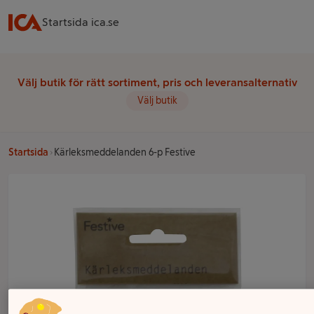
Startsida ica.se
Välj butik för rätt sortiment, pris och leveransalternativ
Välj butik
Startsida
Kärleksmeddelanden 6-p Festive