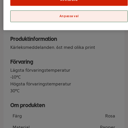
Varumärke
Anpassa val
Festive
Produktinformation
Kärleksmeddelanden. 6st med olika print
Förvaring
Lägsta förvaringstemperatur
-10°C
Högsta förvaringstemperatur
30°C
Om produkten
Färg
Rosa
Material
Papper