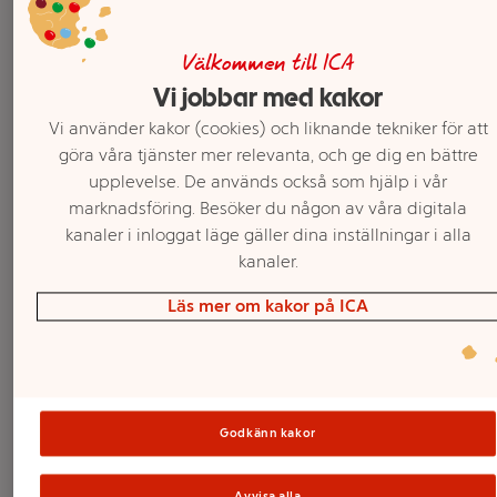
Välkommen till ICA
Vi jobbar med kakor
Vi använder kakor (cookies) och liknande tekniker för att
göra våra tjänster mer relevanta, och ge dig en bättre
upplevelse. De används också som hjälp i vår
marknadsföring. Besöker du någon av våra digitala
kanaler i inloggat läge gäller dina inställningar i alla
kanaler.
Välj butik och handla
Läs mer om kakor på ICA
Sortimentet kan variera mellan butikerna
Kärleksmeddeland
Godkänn kakor
6-p Festive
Avvisa alla