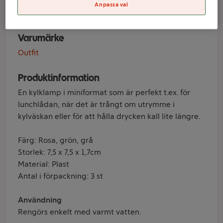
Outfit
Anpassa val
Varumärke
Outfit
Produktinformation
En kylklamp i miniformat som är perfekt t.ex. för
lunchlådan, när det är trångt om utrymme i
kylväskan eller för att hålla drycken kall lite längre.
Färg: Rosa, grön, grå
Storlek: 7,5 x 7,5 x 1,7cm
Material: Plast
Antal i förpackning: 3 st
Användning
Rengörs enkelt med varmt vatten.