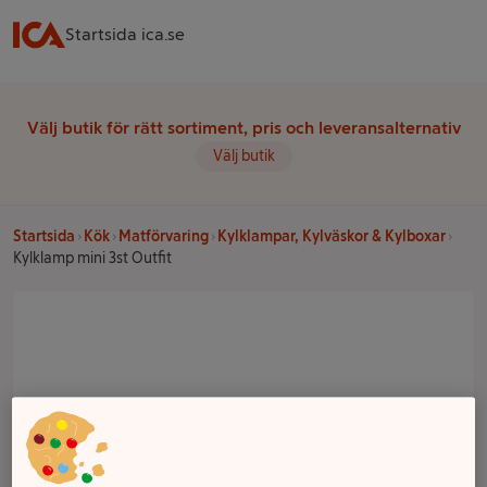
Startsida ica.se
Välj butik för rätt sortiment, pris och leveransalternativ
Välj butik
Startsida
Kök
Matförvaring
Kylklampar, Kylväskor & Kylboxar
Kylklamp mini 3st Outfit