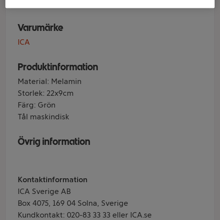
Varumärke
ICA
Produktinformation
Material: Melamin
Storlek: 22x9cm
Färg: Grön
Tål maskindisk
Övrig information
Kontaktinformation
ICA Sverige AB
Box 4075, 169 04 Solna, Sverige
Kundkontakt: 020-83 33 33 eller ICA.se