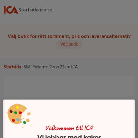
Startsida ica.se
Välj butik för rätt sortiment, pris och leveransalternativ
Välj butik
Startsida
Skål Melamin Grön 22cm ICA
Välkommen till ICA
Vi jobbar med kakor