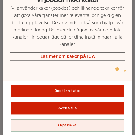
Vi använder kakor (cookies) och liknande tekniker för
att göra våra tjänster mer relevanta, och ge dig en
bättre upplevelse. De används också som hjälp i vår
marknadsföring. Besöker du någon av våra digitala
kanaler i inloggat läge gäller dina inställningar i alla
kanaler.
Läs mer om kakor på ICA
Välj butik och handla
Sortimentet kan variera mellan butikerna
Godkänn kakor
Avvisa alla
Skål Melamin
Grön 22cm ICA
Anpassa val