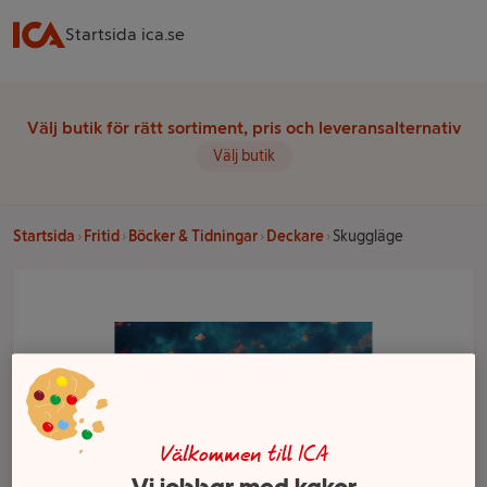
Startsida ica.se
Välj butik för rätt sortiment, pris och leveransalternativ
Välj butik
Startsida
Fritid
Böcker & Tidningar
Deckare
Skuggläge
Välkommen till ICA