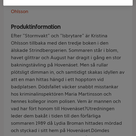
Varumärke
Ohlsson
Produktinformation
Efter ”Stormvakt” och ”Isbrytare” är Kristina
Ohlsson tillbaka med den tredje boken i den
älskade Strindbergserien. Sommaren står i blom,
havet glittrar och August har dragit i gång en stor
bakningstävling på Hovenäset. Men så rullar
plötsligt dimman in, och samtidigt skakas idyllen av
att en man hittas hängd i ett hopptorn vid
badplatsen. Dödsfallet väcker snabbt misstankar
hos kriminalinspektören Maria Martinsson och
hennes kollegor inom polisen. Vem är mannen och
vad har fört honom till Hovenäset?Utredningen
leder dem bakåt i tiden till den förfärliga
sommaren 1989 då Lydia Broman hittades mördad
och styckad i sitt hem på Hovenäset.Dömdes