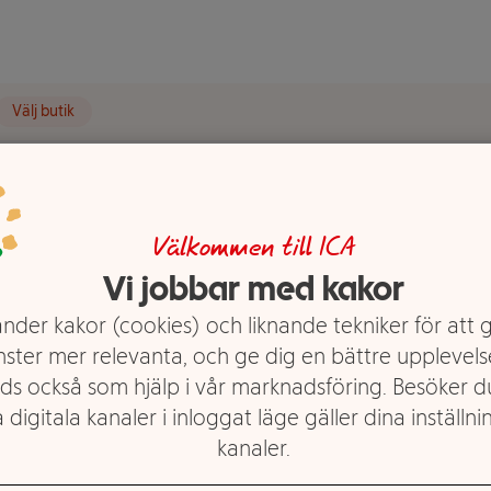
Välj butik
Välkommen till ICA
s
Vi jobbar med kakor
nder kakor (cookies) och liknande tekniker för att 
nster mer relevanta, och ge dig en bättre upplevels
ds också som hjälp i vår marknadsföring. Besöker 
 digitala kanaler i inloggat läge gäller dina inställnin
kanaler.
0 gram/m² ivory board. FSC