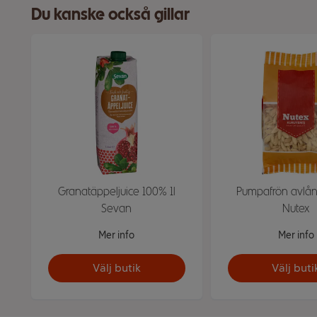
Du kanske också gillar
Granatäppeljuice 100% 1l
Pumpafrön avlå
Sevan
Nutex
Mer info
Mer info
Välj butik
Välj buti