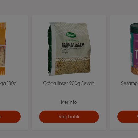
nga 180g
Gröna linser 900g Sevan
Sesampa
Mer info
k
Välj butik