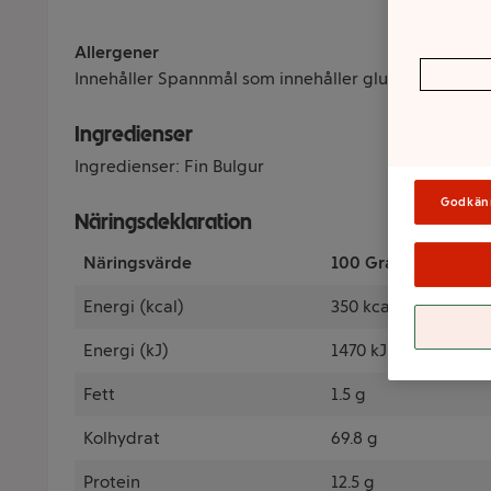
Allergener
Innehåller Spannmål som innehåller gluten
Ingredienser
Ingredienser: Fin Bulgur
Godkän
Näringsdeklaration
Näringsvärde
100 Gram
Energi (kcal)
350 kcal
Energi (kJ)
1470 kJ
Fett
1.5 g
Kolhydrat
69.8 g
Protein
12.5 g