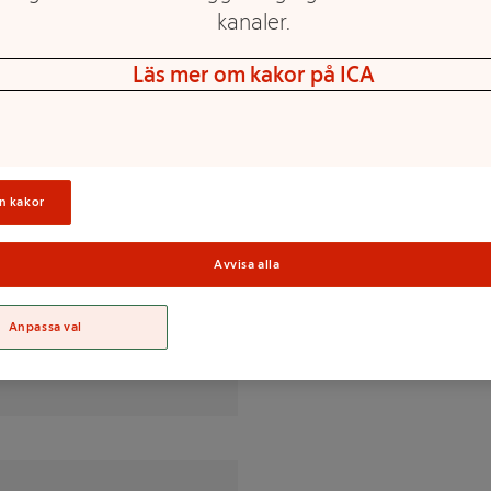
kanaler.
Läs mer om kakor på ICA
n kakor
Sortime
% av DRI(*)
Avvisa alla
Anpassa val