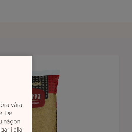
göra våra
e. De
du någon
gar i alla