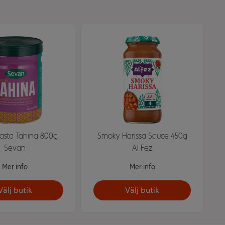
sta Tahina 800g
Smoky Harissa Sauce 450g
Sevan
Al Fez
Mer info
Mer info
Välj butik
Välj butik