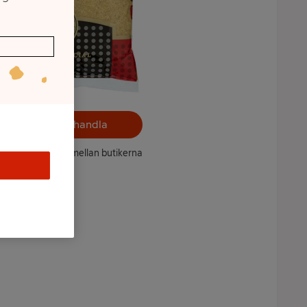
Välj butik och handla
ntet kan variera mellan butikerna