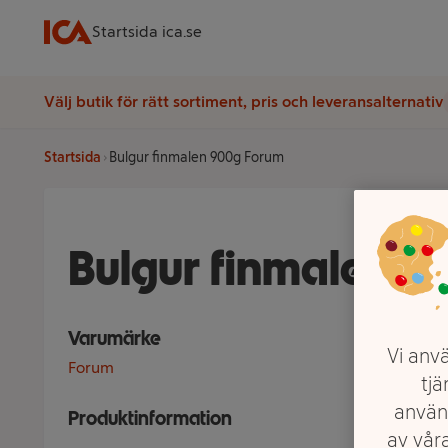
Startsida ica.se
Välj butik för rätt sortiment, pris och leveransalternativ
Startsida
Bulgur finmalen 900g Forum
Bulgur finmalen 9
Varumärke
Vi anvä
Forum
tjä
använ
Produktinformation
av våra