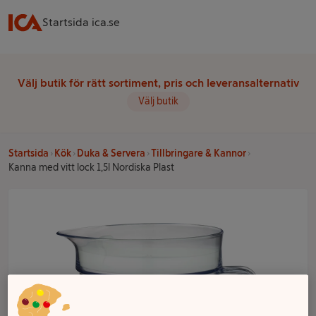
Startsida ica.se
Välj butik för rätt sortiment, pris och leveransalternativ
Välj butik
Startsida
Kök
Duka & Servera
Tillbringare & Kannor
Kanna med vitt lock 1,5l Nordiska Plast