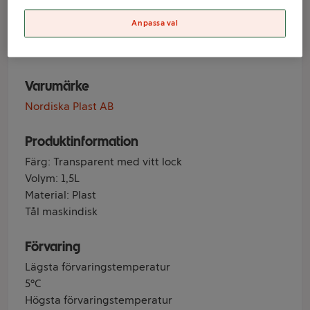
lock 1,5l Nordiska
Plast
Anpassa val
Varumärke
Nordiska Plast AB
Produktinformation
Färg: Transparent med vitt lock
Volym: 1,5L
Material: Plast
Tål maskindisk
Förvaring
Lägsta förvaringstemperatur
5°C
Högsta förvaringstemperatur