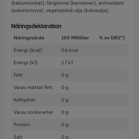
(kaliumsorbat), färgämne (karotener), antioxidant
(askorbinsyra), vegetabilisk olja (kokosolja).
Näringsdeklaration
Näringsvärde
100 Milliliter
% av DRI(*)
Energi (kcal)
0.6 kcal
Energi (kJ)
2.7 kJ
Fett
0 g
Varav mättat fett
0 g
Kolhydrat
0 g
Varav sockerarter
0 g
Protein
0 g
Salt
0 g