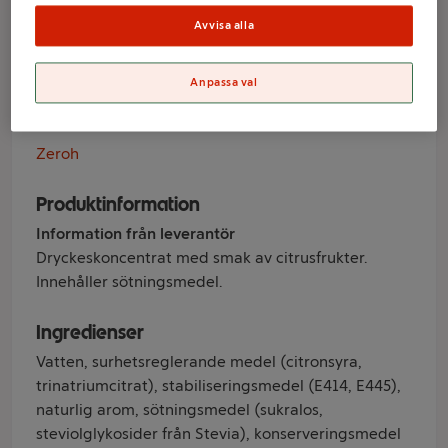
Sockerfri 80cl
Avvisa alla
Zeroh
Anpassa val
Varumärke
Zeroh
Produktinformation
Information från leverantör
Dryckeskoncentrat med smak av citrusfrukter.
Innehåller sötningsmedel.
Ingredienser
Vatten, surhetsreglerande medel (citronsyra,
trinatriumcitrat), stabiliseringsmedel (E414, E445),
naturlig arom, sötningsmedel (sukralos,
steviolglykosider från Stevia), konserveringsmedel