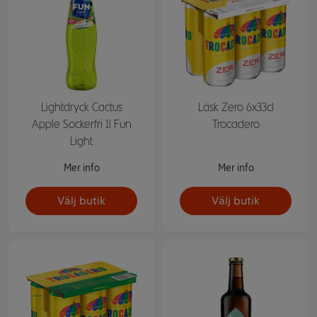
Lightdryck Cactus
Läsk Zero 6x33cl
Apple Sockerfri 1l Fun
Trocadero
Light
Mer info
Mer info
Välj butik
Välj butik