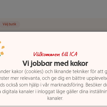
Välj butik
o
Schampo för skadat & torrt hår
Schampo Oil Nutritive 250ml Gliss Sch
Välkommen till ICA
tive 250ml
Vi jobbar med kakor
nder kakor (cookies) och liknande tekniker för att 
nster mer relevanta, och ge dig en bättre upplevels
ds också som hjälp i vår marknadsföring. Besöker 
 digitala kanaler i inloggat läge gäller dina inställnin
kanaler.