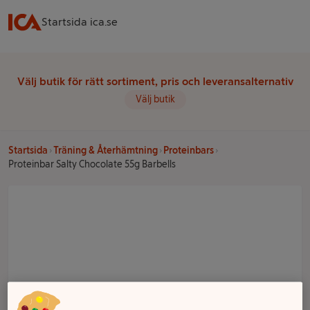
Startsida ica.se
Välj butik för rätt sortiment, pris och leveransalternativ
Välj butik
Startsida
Träning & Återhämtning
Proteinbars
Proteinbar Salty Chocolate 55g Barbells