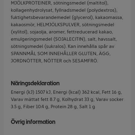
MJÖLKPROTEINER, sötningsmedel (maltitol),
kollagenhydrolysat, fyllnadsmedel (polydextros),
fuktighetsbevarandemedel (glycerol), kakaomassa,
kakaosmör, HELMJÖLKSPULVER, sötningsmedel
(xylitol), sojaolja, aromer, fettreducerad kakao,
emulgeringsmedel (SOJALECITIN), salt, havssalt,
sötningsmedel (sukralos). Kan innehålla spår av
SPANNMÅL SOM INNEHÅLLER GLUTEN, ÄGG,
JORDNÖTTER, NÖTTER och SESAMFRÖ.
Näringsdeklaration
Energi (kJ) 1507 kJ, Energi (kcal) 362 kcal, Fett 16 g,
Varav mättat fett 8.7 g, Kolhydrat 33 g, Varav socker
3.5 g, Fiber 10.4 g, Protein 28 g, Salt 1 g
Övrig information