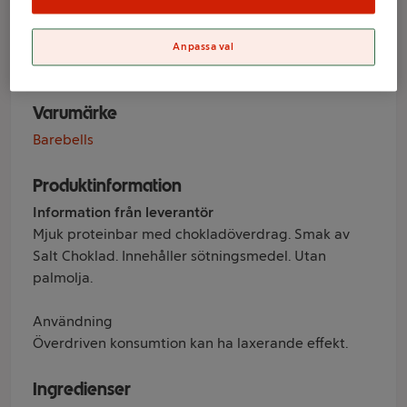
Chocolate 55g
Barbells
Anpassa val
Varumärke
Barebells
Produktinformation
Information från leverantör
Mjuk proteinbar med chokladöverdrag. Smak av
Salt Choklad. Innehåller sötningsmedel. Utan
palmolja.
Användning
Överdriven konsumtion kan ha laxerande effekt.
Ingredienser