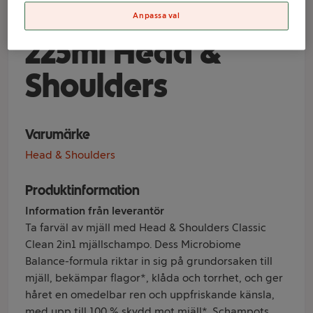
Classic Clean 2in1
Anpassa val
225ml Head &
Shoulders
Varumärke
Head & Shoulders
Produktinformation
Information från leverantör
Ta farväl av mjäll med Head & Shoulders Classic
Clean 2in1 mjällschampo. Dess Microbiome
Balance-formula riktar in sig på grundorsaken till
mjäll, bekämpar flagor*, klåda och torrhet, och ger
håret en omedelbar ren och uppfriskande känsla,
med upp till 100 % skydd mot mjäll*. Schampots