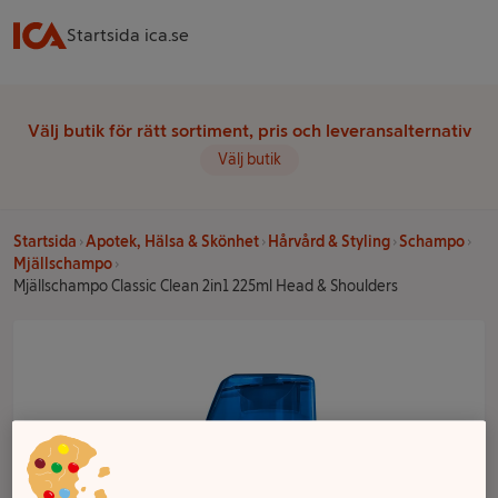
Startsida ica.se
Välj butik för rätt sortiment, pris och leveransalternativ
Välj butik
Startsida
Apotek, Hälsa & Skönhet
Hårvård & Styling
Schampo
Mjällschampo
Mjällschampo Classic Clean 2in1 225ml Head & Shoulders