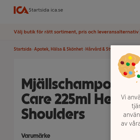
Startsida ica.se
Välj butik för rätt sortiment, pris och leveransalternativ
Startsida
Apotek, Hälsa & Skönhet
Hårvård & Styling
Schamp
Mjällschampo Dry
Care 225ml Head 
Vi anvä
tjä
Shoulders
använ
av våra
Varumärke