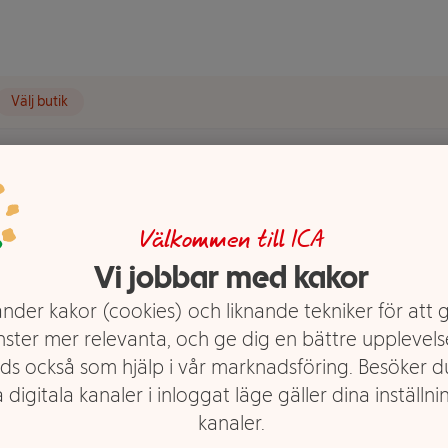
Välj butik
o
Mjällschampo
Mjällschampo Dry Scalp Care 225ml Head & Shoulders
Välkommen till ICA
 Scalp
Vi jobbar med kakor
&
nder kakor (cookies) och liknande tekniker för att 
nster mer relevanta, och ge dig en bättre upplevels
ds också som hjälp i vår marknadsföring. Besöker 
 digitala kanaler i inloggat läge gäller dina inställnin
kanaler.