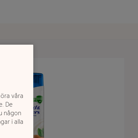
göra våra
e. De
du någon
gar i alla