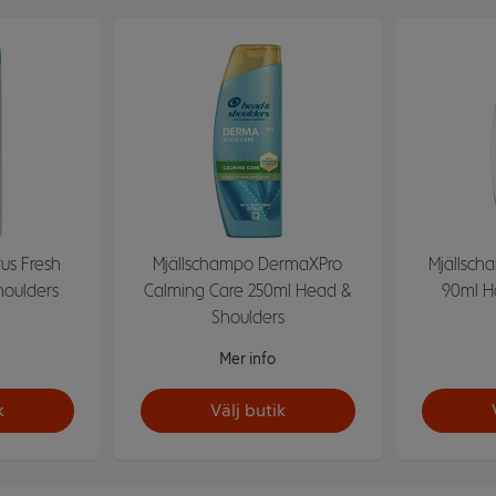
rus Fresh
Mjällschampo DermaXPro
Mjällsch
houlders
Calming Care 250ml Head &
90ml H
Shoulders
Mer info
k
Välj butik