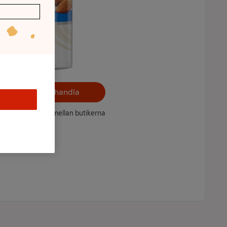
Välj butik och handla
ntet kan variera mellan butikerna