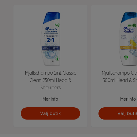
Mjällschampo 2in1 Classic
Mjällschampo Cit
Clean 250ml Head &
500ml Head & S
Shoulders
Mer info
Mer info
Välj butik
Välj buti