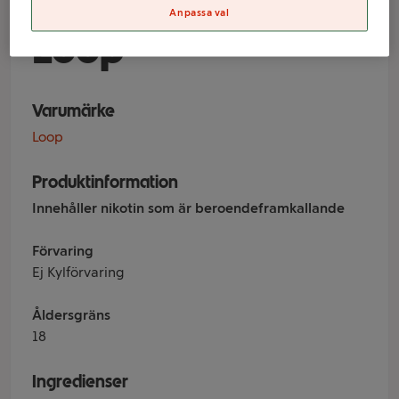
Extra Strong Sto
Anpassa val
Loop
Varumärke
Loop
Produktinformation
Innehåller nikotin som är beroendeframkallande
Förvaring
Ej Kylförvaring
Åldersgräns
18
Ingredienser