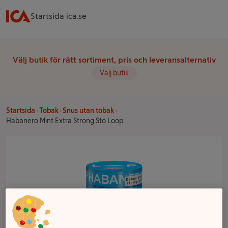
Startsida ica.se
Välj butik för rätt sortiment, pris och leveransalternativ
Välj butik
Startsida
Tobak
Snus utan tobak
Habanero Mint Extra Strong Sto Loop