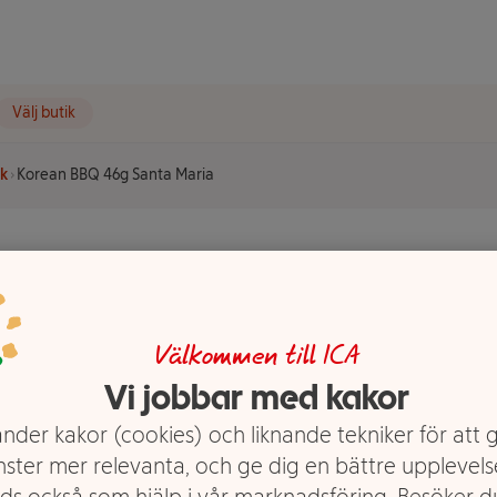
Välj butik
rk
Korean BBQ 46g Santa Maria
anta
Välkommen till ICA
Vi jobbar med kakor
nder kakor (cookies) och liknande tekniker för att 
nster mer relevanta, och ge dig en bättre upplevels
ds också som hjälp i vår marknadsföring. Besöker 