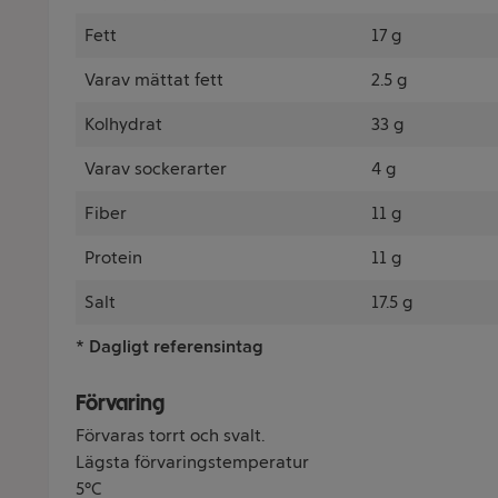
Fett
17 g
Varav mättat fett
2.5 g
Kolhydrat
33 g
Varav sockerarter
4 g
Fiber
11 g
Protein
11 g
Salt
17.5 g
* Dagligt referensintag
Förvaring
Förvaras torrt och svalt.
Lägsta förvaringstemperatur
5°C