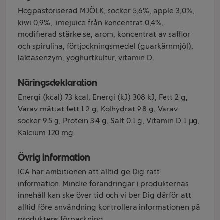
Högpastöriserad MJÖLK, socker 5,6%, äpple 3,0%,
kiwi 0,9%, limejuice från koncentrat 0,4%,
modifierad stärkelse, arom, koncentrat av safflor
och spirulina, förtjockningsmedel (guarkärnmjöl),
laktasenzym, yoghurtkultur, vitamin D.
Näringsdeklaration
Energi (kcal) 73 kcal, Energi (kJ) 308 kJ, Fett 2 g,
Varav mättat fett 1.2 g, Kolhydrat 9.8 g, Varav
socker 9.5 g, Protein 3.4 g, Salt 0.1 g, Vitamin D 1 µg,
Kalcium 120 mg
Övrig information
ICA har ambitionen att alltid ge Dig rätt
information. Mindre förändringar i produkternas
innehåll kan ske över tid och vi ber Dig därför att
alltid före användning kontrollera informationen på
produktens förpackning.