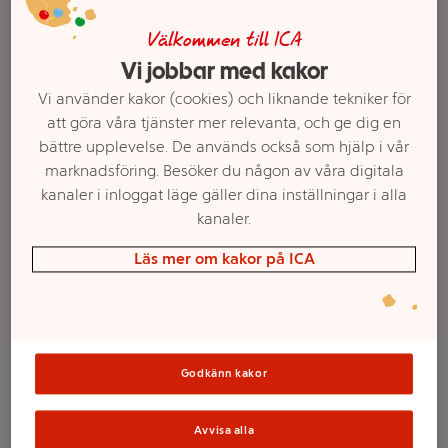
Välkommen till ICA
Vi jobbar med kakor
Vi använder kakor (cookies) och liknande tekniker för
att göra våra tjänster mer relevanta, och ge dig en
bättre upplevelse. De används också som hjälp i vår
marknadsföring. Besöker du någon av våra digitala
kanaler i inloggat läge gäller dina inställningar i alla
Välj butik och handla
kanaler.
Sortimentet kan variera mellan butikerna
Läs mer om kakor på ICA
Yoghurt Världens
smak Nya
Godkänn kakor
Zeeland Äpple
Avvisa alla