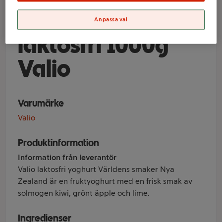
Kiwi Lime
Anpassa val
laktosfri 1000g
Valio
Varumärke
Valio
Produktinformation
Information från leverantör
Valio laktosfri yoghurt Världens smaker Nya
Zealand är en fruktyoghurt med en frisk smak av
solmogen kiwi, grönt äpple och lime.
Ingredienser