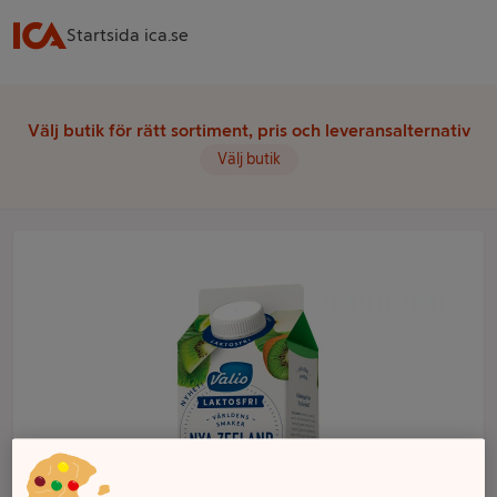
Startsida ica.se
Välj butik för rätt sortiment, pris och leveransalternativ
Välj butik