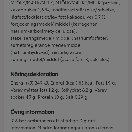
MJÖLK/MÆLK/MELK, MJÖLK/MÆLKE/MELKEprotein,
kakaopulver 1,8 %, modifierad stärkelse/ stivelse,
lågfett/fedtfattigt/lav fett kakaopulver 0,7 %,
förtjockningsmedel/ middel (karragenan,
natriumkarboximetylcellulosa),
stabiliseringsmedel/ middel (natriumfosfater),
surhetsreglerande medel/middel
(natriumhydroxid), naturlig arom,
sötningsmedel/middel (acesulfam-K, sukralos).
Näringsdeklaration
Energi (kJ) 349 kJ, Energi (kcal) 83 kcal, Fett 1.9 g,
Varav mättat fett 1.2 g, Kolhydrat 6.2 g, Varav
socker 4.7 g, Protein 10 g, Salt 0.29 g
Övrig information
ICA har ambitionen att alltid ge Dig rätt
information. Mindre förändringar i produkternas