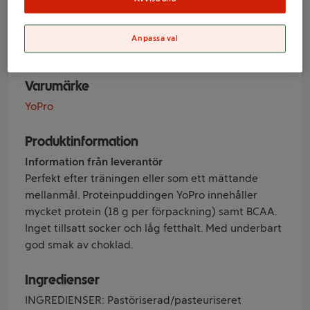
choklad 180g
YoPro
Anpassa val
Varumärke
YoPro
Produktinformation
Information från leverantör
Perfekt efter träningen eller som ett mättande
mellanmål. Proteinpuddingen YoPro innehåller
mycket protein (18 g per förpackning) samt BCAA.
Inget tillsatt socker och låg fetthalt. Med underbart
god smak av choklad.
Ingredienser
INGREDIENSER: Pastöriserad/pasteuriseret