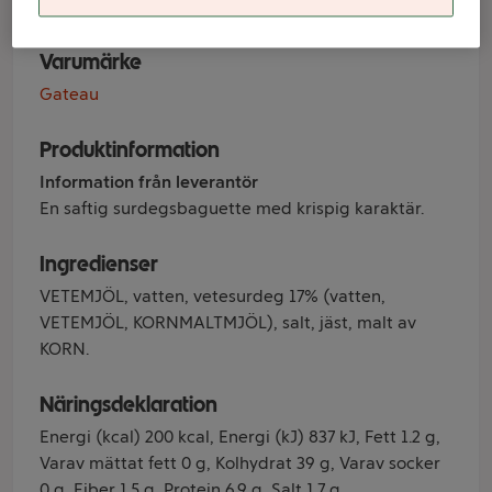
Varumärke
Gateau
Produktinformation
Information från leverantör
En saftig surdegsbaguette med krispig karaktär.
Ingredienser
VETEMJÖL, vatten, vetesurdeg 17% (vatten,
VETEMJÖL, KORNMALTMJÖL), salt, jäst, malt av
KORN.
Näringsdeklaration
Energi (kcal) 200 kcal, Energi (kJ) 837 kJ, Fett 1.2 g,
Varav mättat fett 0 g, Kolhydrat 39 g, Varav socker
0 g, Fiber 1.5 g, Protein 6.9 g, Salt 1.7 g