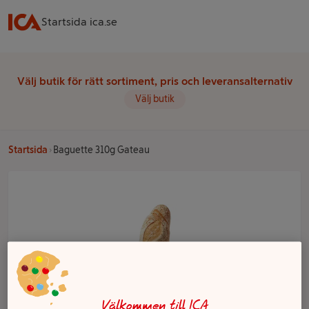
Startsida ica.se
Välj butik för rätt sortiment, pris och leveransalternativ
Välj butik
Startsida
Baguette 310g Gateau
Välkommen till ICA