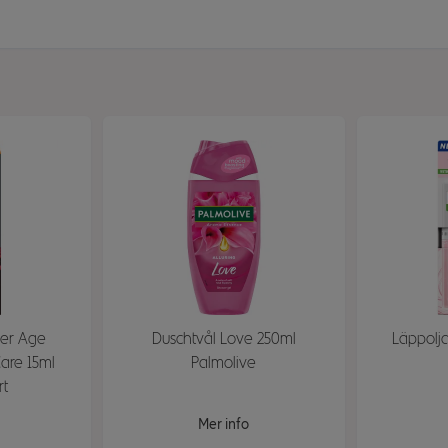
er Age
Duschtvål Love 250ml
Läppolja
Care 15ml
Palmolive
rt
Mer info