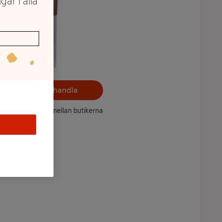
gar i alla
Välj butik och handla
ntet kan variera mellan butikerna