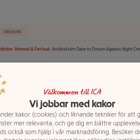
Välj butik
ttkräm
Normal & Fet hud
Ansiktskräm Dare to Dream Ageless Night C
 to Dream
Välkommen till ICA
eam
Vi jobbar med kakor
URTEKRAM
nder kakor (cookies) och liknande tekniker för att 
nster mer relevanta, och ge dig en bättre upplevels
ds också som hjälp i vår marknadsföring. Besöker 