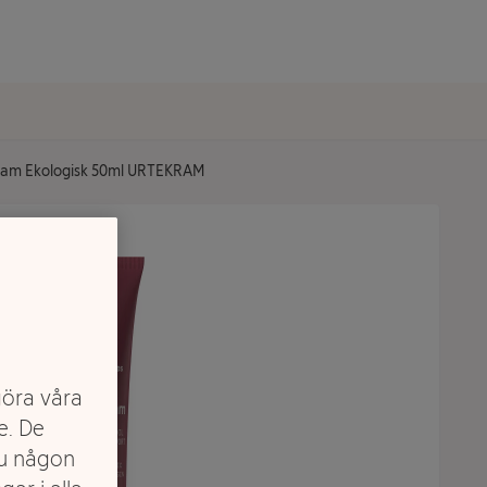
ream Ekologisk 50ml URTEKRAM
göra våra
e. De
du någon