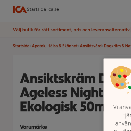
Startsida ica.se
Välj butik för rätt sortiment, pris och leveransalternativ
Startsida
Apotek, Hälsa & Skönhet
Ansiktsvård
Dagkräm & Na
Ansiktskräm Dare
Ageless Night Cr
Ekologisk 50ml 
Vi anvä
tjä
använ
Varumärke