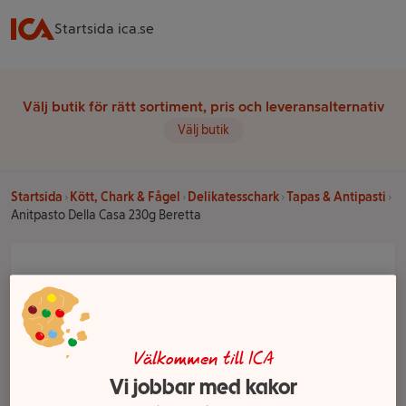
Startsida ica.se
Välj butik för rätt sortiment, pris och leveransalternativ
Välj butik
Startsida
Kött, Chark & Fågel
Delikatesschark
Tapas & Antipasti
Anitpasto Della Casa 230g Beretta
Välkommen till ICA
Vi jobbar med kakor