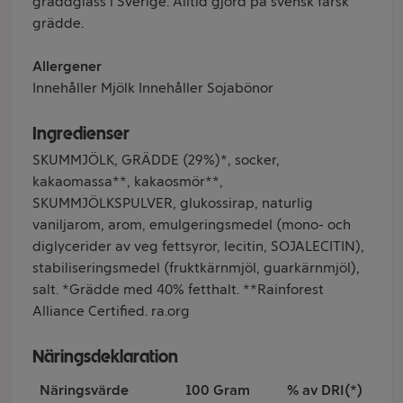
gräddglass i Sverige. Alltid gjord på svensk färsk
grädde.
Allergener
Innehåller Mjölk Innehåller Sojabönor
Ingredienser
SKUMMJÖLK, GRÄDDE (29%)*, socker,
kakaomassa**, kakaosmör**,
SKUMMJÖLKSPULVER, glukossirap, naturlig
vaniljarom, arom, emulgeringsmedel (mono- och
diglycerider av veg fettsyror, lecitin, SOJALECITIN),
stabiliseringsmedel (fruktkärnmjöl, guarkärnmjöl),
salt. *Grädde med 40% fetthalt. **Rainforest
Alliance Certified. ra.org
Näringsdeklaration
Näringsvärde
100 Gram
% av DRI(*)