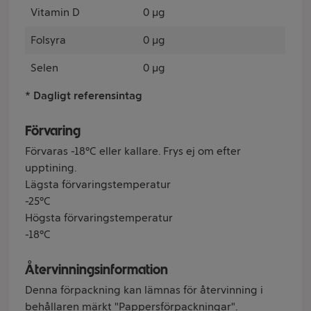
Vitamin D
0 µg
Folsyra
0 µg
Selen
0 µg
* Dagligt referensintag
Förvaring
Förvaras -18°C eller kallare. Frys ej om efter
upptining.
Lägsta förvaringstemperatur
-25°C
Högsta förvaringstemperatur
-18°C
Återvinningsinformation
Denna förpackning kan lämnas för återvinning i
behållaren märkt "Pappersförpackningar".