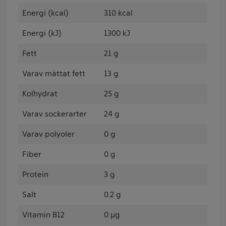
Energi (kcal)
310 kcal
Energi (kJ)
1300 kJ
Fett
21 g
Varav mättat fett
13 g
Kolhydrat
25 g
Varav sockerarter
24 g
Varav polyoler
0 g
Fiber
0 g
Protein
3 g
Salt
0.2 g
Vitamin B12
0 µg