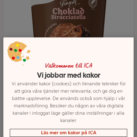
Välkommen till ICA
Vi jobbar med kakor
Välj butik och handla
Vi använder kakor (cookies) och liknande tekniker för
att göra våra tjänster mer relevanta, och ge dig en
Sortimentet kan variera mellan butikerna
bättre upplevelse. De används också som hjälp i vår
marknadsföring. Besöker du någon av våra digitala
kanaler i inloggat läge gäller dina inställningar i alla
Glass Vår Finaste
kanaler.
Läs mer om kakor på ICA