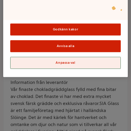
Choklad
stracciatella
500ml SIA GLASS
Godkänn kakor
Avvisa alla
Varumärke
SIA Glass
Anpassa val
Produktinformation
Information från leverantör
Vår finaste chokladgräddglass fylld med fina bitar
av choklad. Det finaste vi har med extra mycket
svensk färsk grädde och exklusiva råvaror.SIA Glass
är ett familjeföretag med hjärtat i halländska
Slöinge. Det är med kärlek för hantverket och
omtanke om djur och natur som vi tillverkar all vår