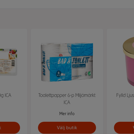
0g ICA
Toalettpapper 6-p Miljömärkt
Fylld Lj
ICA
Mer info
k
Välj butik