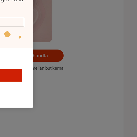
Välj butik och handla
ntet kan variera mellan butikerna