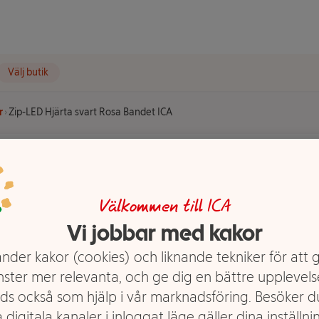
Välj butik
r
Zip-LED Hjärta svart Rosa Bandet ICA
art Rosa
Välkommen till ICA
Vi jobbar med kakor
nder kakor (cookies) och liknande tekniker för att 
nster mer relevanta, och ge dig en bättre upplevels
ds också som hjälp i vår marknadsföring. Besöker 
 digitala kanaler i inloggat läge gäller dina inställnin