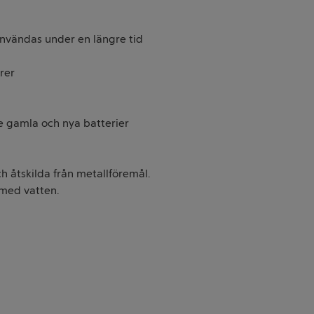
användas under en längre tid
rer
nte gamla och nya batterier
h åtskilda från metallföremål.
 med vatten.