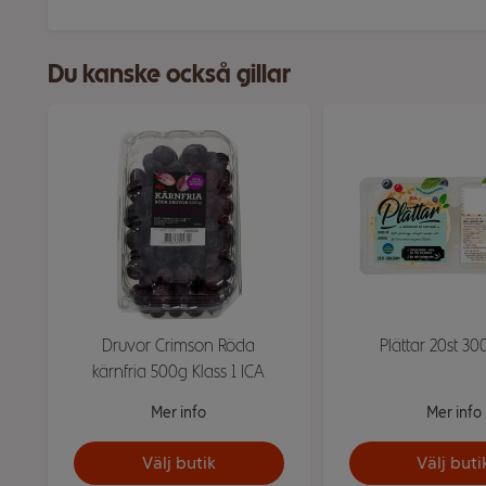
Du kanske också gillar
Druvor Crimson Röda
Plättar 20st 30
kärnfria 500g Klass 1 ICA
Mer info
Mer info
Välj butik
Välj buti