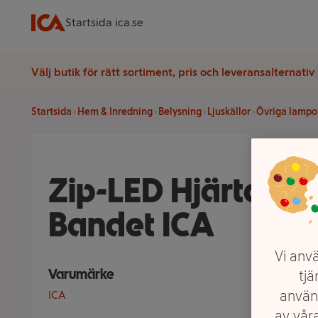
Startsida ica.se
Välj butik för rätt sortiment, pris och leveransalternativ
Startsida
Hem & Inredning
Belysning
Ljuskällor
Övriga lampo
Zip-LED Hjärta sv
Bandet ICA
Vi anvä
Varumärke
tjä
använ
ICA
av våra