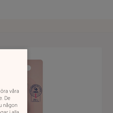
göra våra
e. De
du någon
gar i alla