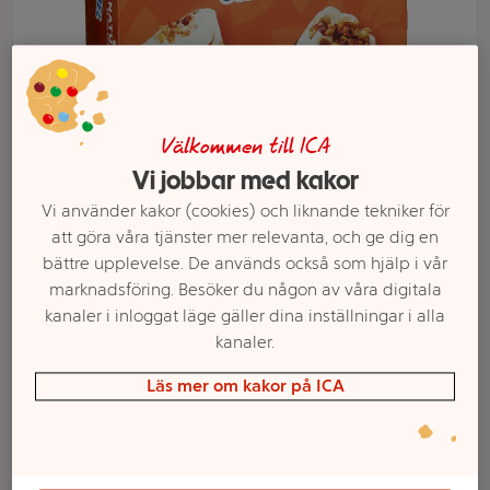
Välkommen till ICA
Vi jobbar med kakor
Vi använder kakor (cookies) och liknande tekniker för
att göra våra tjänster mer relevanta, och ge dig en
bättre upplevelse. De används också som hjälp i vår
Välj butik och handla
marknadsföring. Besöker du någon av våra digitala
Sortimentet kan variera mellan butikerna
kanaler i inloggat läge gäller dina inställningar i alla
kanaler.
Läs mer om kakor på ICA
Glasstrut Salty
caramel soft core