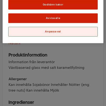
vegansk 4-p
Godkänn kakor
Naturli'
Avvisa alla
Anpassa val
Varumärke
Naturli'
Produktinformation
Information från leverantör
Växtbaserad glass med salt karamellfyllning
Allergener
Kan innehålla Sojabönor Innehåller Nötter (eng:
tree nuts) Kan innehålla Mjölk
Ingredienser