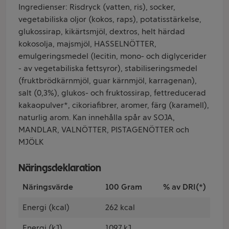
Ingredienser: Risdryck (vatten, ris), socker,
vegetabiliska oljor (kokos, raps), potatisstärkelse,
glukossirap, kikärtsmjöl, dextros, helt härdad
kokosolja, majsmjöl, HASSELNÖTTER,
emulgeringsmedel (lecitin, mono- och diglycerider
- av vegetabiliska fettsyror), stabiliseringsmedel
(fruktbrödkärnmjöl, guar kärnmjöl, karragenan),
salt (0,3%), glukos- och fruktossirap, fettreducerad
kakaopulver*, cikoriafibrer, aromer, färg (karamell),
naturlig arom. Kan innehålla spår av SOJA,
MANDLAR, VALNÖTTER, PISTAGENÖTTER och
MJÖLK
Näringsdeklaration
Näringsvärde
100 Gram
% av DRI(*)
Energi (kcal)
262 kcal
Energi (kJ)
1097 kJ