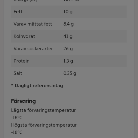
Fett
10 g
Varav mättat fett
8.4 g
Kolhydrat
41 g
Varav sockerarter
26 g
Protein
1.3 g
Salt
0.35 g
* Dagligt referensintag
Förvaring
Lägsta förvaringstemperatur
-18°C
Högsta förvaringstemperatur
-18°C