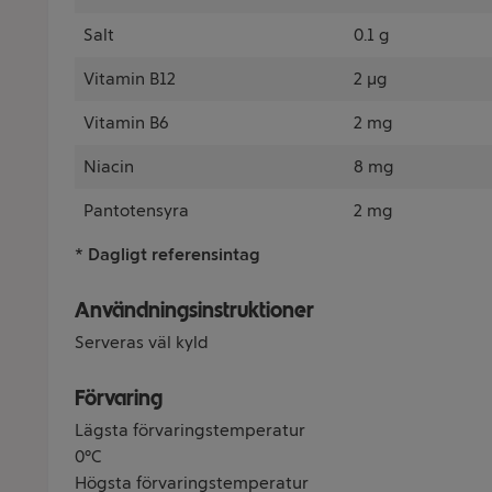
Salt
0.1 g
Vitamin B12
2 µg
Vitamin B6
2 mg
Niacin
8 mg
Pantotensyra
2 mg
* Dagligt referensintag
Användningsinstruktioner
Serveras väl kyld
Förvaring
Lägsta förvaringstemperatur
0°C
Högsta förvaringstemperatur