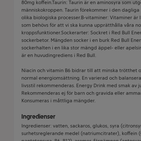
80mg koffein.Taurin: Taurin är en aminosyra som utgör
människokroppen. Taurin förekommer i den dagliga kos
olika biologiska processer.B-vitaminer: Vitaminer är
som behövs för att vi ska kunna upprätthålla våra n
kroppsfunktioner.Sockerarter: Sockret i Red Bull En
sockerbetor. Mängden socker i en burk Red Bull Ene
sockerhalten i en lika stor mängd äppel- eller apelsi
är en huvudingrediens i Red Bull.
Niacin och vitamin B6 bidrar till att minska trötthet 
normal energiomsättning. En varierad och balanser
livsstil rekommenderas. Energy Drink med smak av ju
Rekommenderas ej för barn och gravida eller amman
Konsumeras i måttliga mängder.
Ingredienser
Ingredienser: vatten, sackaros, glukos, syra (citronsyr
surhetsreglerande medel (natriumcitrater), koffein (0
pantotensyra, B6, B12), aromer, färgämnen (antocyane