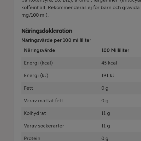
koffeinhalt. Rekommenderas ej för barn och gravida
mg/100 ml).
Näringsdeklaration
Näringsvärde per 100 milliliter
Näringsvärde
100 Milliliter
Energi (kcal)
45 kcal
Energi (kJ)
191 kJ
Fett
0 g
Varav mättat fett
0 g
Kolhydrat
11 g
Varav sockerarter
11 g
Protein
0 g