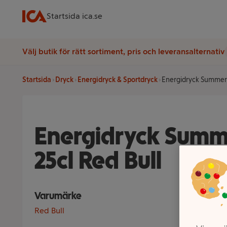
Startsida ica.se
Välj butik för rätt sortiment, pris och leveransalternativ
Startsida
Dryck
Energidryck & Sportdryck
Energidryck Summer E
Energidryck Summe
25cl Red Bull
Varumärke
Red Bull