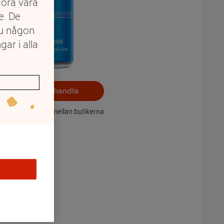
göra våra
e. De
du någon
gar i alla
Välj butik och handla
ntet kan variera mellan butikerna