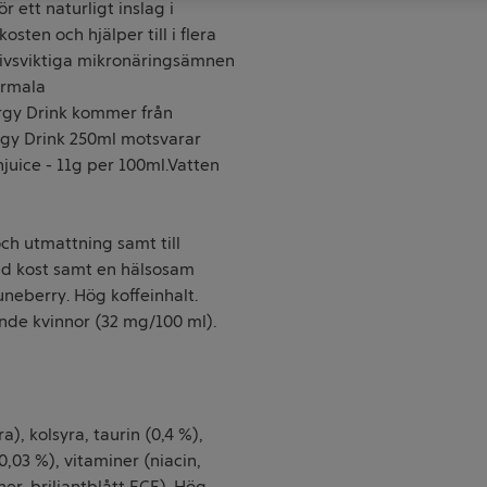
 ett naturligt inslag i
ten och hjälper till i flera
 livsviktiga mikronäringsämnen
ormala
ergy Drink kommer från
rgy Drink 250ml motsvarar
njuice - 11g per 100ml.Vatten
och utmattning samt till
ad kost samt en hälsosam
neberry. Hög koffeinhalt.
de kvinnor (32 mg/100 ml).
a), kolsyra, taurin (0,4 %),
,03 %), vitaminer (niacin,
r, briljantblått FCF). Hög