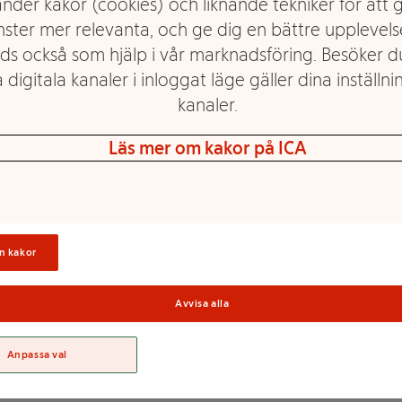
nder kakor (cookies) och liknande tekniker för att 
nster mer relevanta, och ge dig en bättre upplevels
ds också som hjälp i vår marknadsföring. Besöker 
peciella receptet för Red
 digitala kanaler i inloggat läge gäller dina inställnin
er ingredienser av hög
kanaler.
atten.En burk Red Bull Summer
ein, ungefär samma mängd som
Läs mer om kakor på ICA
tervinningsbar
DIG VIIINGAR:I mitten av
nspirerad av funktionsdrycker
Sortime
 produkt, utan även ett unikt
y Drink den 1:a april, 1987.
n kakor
.KONSUMTIONSTILLFÄLLEN:Red
n av toppidrottare och
a bilkörningar.INUTI
Avvisa alla
erande effekt på
ligt i över 60 växter. Koffein
Anpassa val
kenhet och bidrar till att
Energy Drink 250ml innehåller