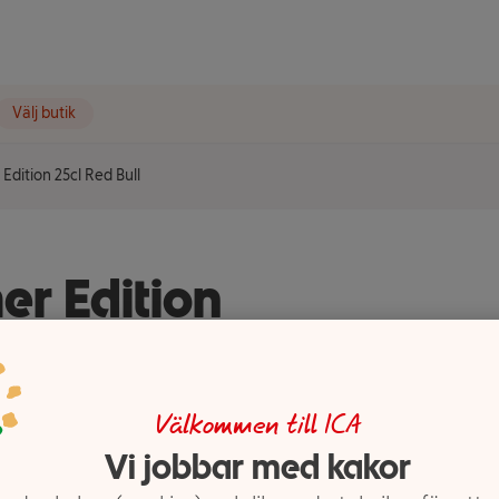
Välj butik
dition 25cl Red Bull
r Edition
Välkommen till ICA
Vi jobbar med kakor