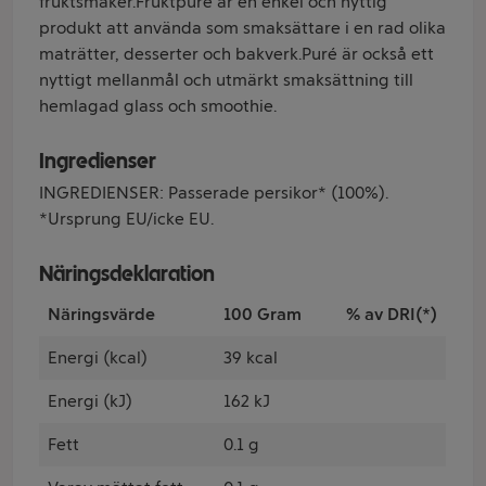
fruktsmaker.Fruktpuré är en enkel och nyttig
produkt att använda som smaksättare i en rad olika
maträtter, desserter och bakverk.Puré är också ett
nyttigt mellanmål och utmärkt smaksättning till
hemlagad glass och smoothie.
Ingredienser
INGREDIENSER: Passerade persikor* (100%).
*Ursprung EU/icke EU.
Näringsdeklaration
Näringsvärde
100 Gram
% av DRI(*)
Energi (kcal)
39 kcal
Energi (kJ)
162 kJ
Fett
0.1 g