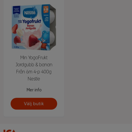
Min YogoFrukt
Jordgubb & banan
Från 6m 4-p 400g
Nestle
Mer info
Välj butik