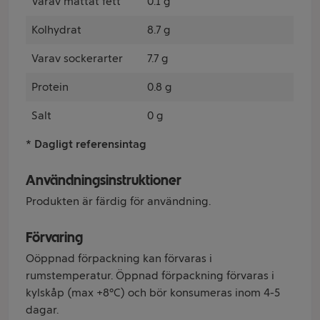
Varav mättat fett
0.1 g
Kolhydrat
8.7 g
Varav sockerarter
7.7 g
Protein
0.8 g
Salt
0 g
* Dagligt referensintag
Användningsinstruktioner
Produkten är färdig för användning.
Förvaring
Oöppnad förpackning kan förvaras i
rumstemperatur. Öppnad förpackning förvaras i
kylskåp (max +8°C) och bör konsumeras inom 4-5
dagar.