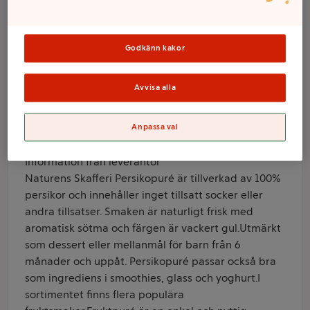
6m 500ml
Naturens skafferi
Godkänn kakor
Varumärke
Avvisa alla
Naturens skafferi
Anpassa val
Produktinformation
Information från leverantör
Naturens Skafferi Persikopuré är tillverkad av 100%
persikor och innehåller inget tillsatt socker eller
andra tillsatser. Smaken är naturligt frisk med
aromatisk sötma och färgen är vackert gul.Utmärkt
som dessert eller mellanmål för barn från 6
månader och uppåt. Persikopuré passar också bra
som ingrediens i smoothies, glass och yoghurt.I
sortimentet finns flera populära