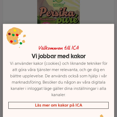
Välkommen till ICA
Vi jobbar med kakor
Vi använder kakor (cookies) och liknande tekniker för
Välj butik och handla
att göra våra tjänster mer relevanta, och ge dig en
bättre upplevelse. De används också som hjälp i vår
Sortimentet kan variera mellan butikerna
marknadsföring. Besöker du någon av våra digitala
kanaler i inloggat läge gäller dina inställningar i alla
kanaler.
Persikapuré 100%
Läs mer om kakor på ICA