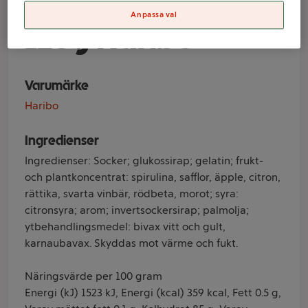
Nappar Skum
Anpassa val
120g Haribo
Varumärke
Haribo
Ingredienser
Ingredienser: Socker; glukossirap; gelatin; frukt-
och plantkoncentrat: spirulina, safflor, äpple, citron,
rättika, svarta vinbär, rödbeta, morot; syra:
citronsyra; arom; invertsockersirap; palmolja;
ytbehandlingsmedel: bivax vitt och gult,
karnaubavax. Skyddas mot värme och fukt.
Näringsvärde per 100 gram
Energi (kJ) 1523 kJ, Energi (kcal) 359 kcal, Fett 0.5 g,