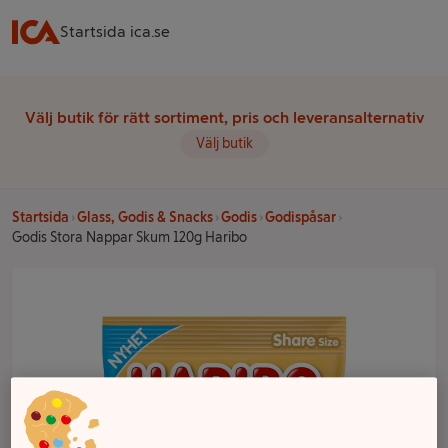
Startsida ica.se
Välj butik för rätt sortiment, pris och leveransalternativ
Välj butik
Startsida
Glass, Godis & Snacks
Godis
Godispåsar
Godis Stora Nappar Skum 120g Haribo