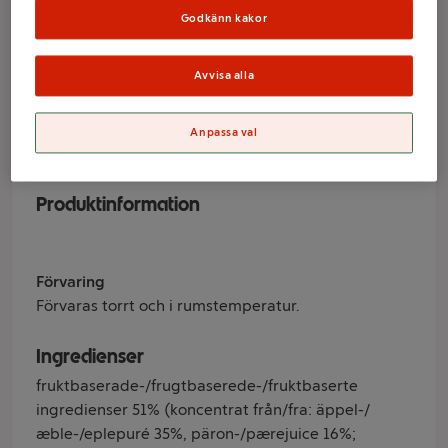
Blandat Äkta
Godkänn kakor
Frukt mix Malaco
Avvisa alla
Varumärke
Anpassa val
Malaco
Produktinformation
Förvaring
Förvaras torrt och i rumstemperatur.
Ingredienser
fruktbaserade-/frugtbaserede-/fruktbaserte
ingredienser 51% (koncentrat från/fra: äppel-/
æble-/eplepuré 35%, päron-/pærejuice 16%;