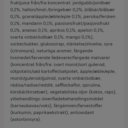
fruktjuice från/fra koncentrat: jordgubb/jordbær
0,2%, hallon/hind-/bringebær 0,2%, blåbär/blåbær
0,1%, granatäpple/æble/eple 0,1%, persika/fersken
0,1%, mandarin 0,1%, passionsfrukt/pasjonsfrukt
0,1%, ananas 0,1%, aprikos 0,1%, apelsin 0,1%,
svarta vinbär/solbær 0,1%, mango 0,1%),
socker/sukker, glukossirap, stärkelse/stivelse, syra
(citronsyra), naturliga aromer, färgande
livsmedel/farvende fødevarer/fargede matvarer
(koncentrat från/fra: svart morot/sort gulerod,
sötpotatis/sød kartoffel/søtpotet, äpple/æble/eple,
morot/gulerod/gulrod, svarta vinbär/solbær,
rädisa/radise/reddik, safflor/saflor, spirulina,
körsbär/kirsebær), vegetabiliska oljor (kokos, raps),
ytbehandlings-/overfladebehandlingsmiddel
(karnaubavax/voks), färgämnen/farvestoffer
(kurkumin, paprikaekstrakt), antioxidant
(askorbinsyra).