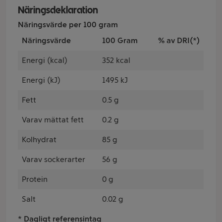
Näringsdeklaration
Näringsvärde per 100 gram
Näringsvärde
100 Gram
% av DRI(*)
Energi (kcal)
352 kcal
Energi (kJ)
1495 kJ
Fett
0.5 g
Varav mättat fett
0.2 g
Kolhydrat
85 g
Varav sockerarter
56 g
Protein
0 g
Salt
0.02 g
* Dagligt referensintag