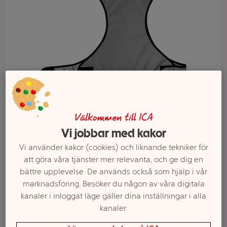
Välkommen till ICA
Vi jobbar med kakor
Välj butik och handla
Vi använder kakor (cookies) och liknande tekniker för
Sortimentet kan variera mellan butikerna
att göra våra tjänster mer relevanta, och ge dig en
bättre upplevelse. De används också som hjälp i vår
marknadsföring. Besöker du någon av våra digitala
Reflexsele S/M
kanaler i inloggat läge gäller dina inställningar i alla
kanaler.