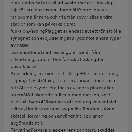
dina kläder.Säkerställ att västen sitter tillräckligt
tajt för att inte fastna i föremål.Kontrollera att
reflexerna är rena och fria från revor eller andra
skador som kan påverka deras
funktion.VarningPlagget är endast avsett för att öka
synlighet och erbjuder inget skydd mot andra typer
av risker.
LivslängdBeräknad livslängd är tre år från
tillverkningsdatum. Den faktiska livslängden
påverkas av:
Användningsfrekvens och slitageMekanisk nötning,
böjning, UV-strålning, temperaturvariationer och
fuktAtt reflexytor inte täcks av andra plagg eller
föremålAtt skadade reflexer med märken, veck
eller hål byts utObservera att det angivna antalet
tvättcykler inte ensamt avgör livslängden – även
skötsel, förvaring och användning spelar en
avgörande roll.
FörvaringFörvara plagget rent och torrt, skyddat