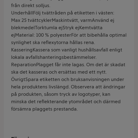
från direkt solljus.
UnderhållFölj tvättråden på etiketten i västen:
Max 25 tvättcyklerMaskintvätt, varmAnvänd ej
blekmedelTorktumla ejStryk ejKemtvätta
ejMaterial: 100 % polyesterFör att bibehålla optimal
synlighet ska reflexytorna hållas rena.
KasseringKassera som vanligt hushållsavfall enligt
lokala avfallshanteringsbestämmelser.
ReparationPlagget får inte lagas. Om det är skadat
ska det kasseras och ersättas med ett nytt.
ÖvrigtSpara etiketten och bruksanvisningen under
hela produktens livslängd. Observera att ändringar
på produkten, såsom tryck av logotyper, kan
minska det reflekterande ytområdet och därmed
försämra plaggets prestanda.