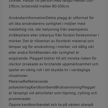
Storlek: Passar till person med längd mellan 150-
170cm, bröstvidd mellan 80-100cm.
AnvändarinformationDetta plagg är utformat för
att öka användarens synlighet i miljöer med
medelhög risk, där belysning från exempelvis
strålkastare eller sökarljus från fordon förekommer i
mörker. Det är tillverkat av förstärkt material och
lämpar sig för användning i mörker, vid dålig sikt
eller andra förhållanden där synlighet är
avgörande. Plagget bidrar till att minska risken för
olyckor orsakade av bristande uppmärksamhet och
spelar en viktig roll i att skydda liv i vardagliga
situationer.
MaterialReflekterande
polyestertygKardborrbandBruksanvisningPlagget
är lämpligt vid aktiviteter som löpning, cykling och
promenader.
Öppna kardborrbandet och ta på västen utanpå