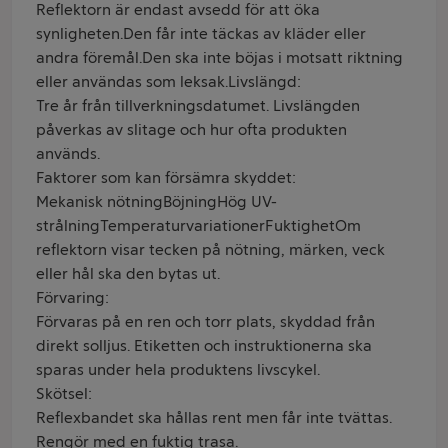
Reflektorn är endast avsedd för att öka
synligheten.Den får inte täckas av kläder eller
andra föremål.Den ska inte böjas i motsatt riktning
eller användas som leksak.Livslängd:
Tre år från tillverkningsdatumet. Livslängden
påverkas av slitage och hur ofta produkten
används.
Faktorer som kan försämra skyddet:
Mekanisk nötningBöjningHög UV-
strålningTemperaturvariationerFuktighetOm
reflektorn visar tecken på nötning, märken, veck
eller hål ska den bytas ut.
Förvaring:
Förvaras på en ren och torr plats, skyddad från
direkt solljus. Etiketten och instruktionerna ska
sparas under hela produktens livscykel.
Skötsel:
Reflexbandet ska hållas rent men får inte tvättas.
Rengör med en fuktig trasa.