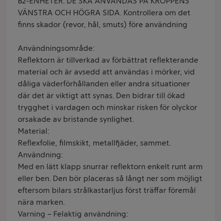
B2-ENHETER. DE SKA ANVÄNDAS PÅ KROPPENS
VÄNSTRA OCH HÖGRA SIDA. Kontrollera om det
finns skador (revor, hål, smuts) före användning
Användningsområde:
Reflektorn är tillverkad av förbättrat reflekterande
material och är avsedd att användas i mörker, vid
dåliga väderförhållanden eller andra situationer
där det är viktigt att synas. Den bidrar till ökad
trygghet i vardagen och minskar risken för olyckor
orsakade av bristande synlighet.
Material:
Reflexfolie, filmskikt, metallfjäder, sammet.
Användning:
Med en lätt klapp snurrar reflektorn enkelt runt arm
eller ben. Den bör placeras så långt ner som möjligt
eftersom bilars strålkastarljus först träffar föremål
nära marken.
Varning – Felaktig användning: