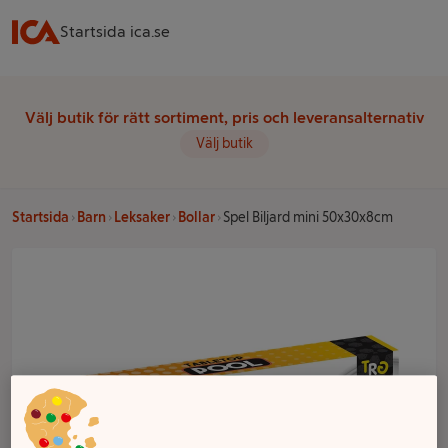
Startsida ica.se
Välj butik för rätt sortiment, pris och leveransalternativ
Välj butik
Startsida
Barn
Leksaker
Bollar
Spel Biljard mini 50x30x8cm