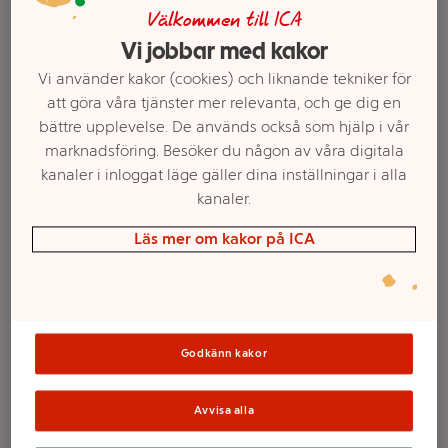
Välkommen till ICA
Vi jobbar med kakor
Vi använder kakor (cookies) och liknande tekniker för
att göra våra tjänster mer relevanta, och ge dig en
bättre upplevelse. De används också som hjälp i vår
marknadsföring. Besöker du någon av våra digitala
kanaler i inloggat läge gäller dina inställningar i alla
kanaler.
Läs mer om kakor på ICA
Välj butik och handla
Sortimentet kan variera mellan butikerna
Godkänn kakor
Spel Biljard mini
Avvisa alla
50x30x8cm