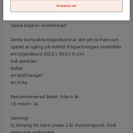
Anpassa val
Produktinformation
Spela biljard i miniformat!
Detta kompakta biljardbord är lätt att ta fram och
spelet är igång på nolltid. Förpackningen innehåller
ett biljardbord (50,5 x 30,5 x 8 cm)
två spelköer
bollar
en bolltriangel
en krita.
Rekommenerad ålder: Från 6 år
CE-märkt: Ja
Varning!
Ej lämplig för barn under 3 år. Kvävningsrisk. Små
delar och små bollar.