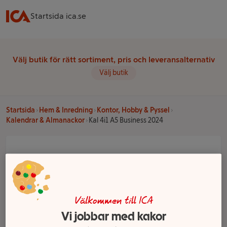
Startsida ica.se
Välj butik för rätt sortiment, pris och leveransalternativ
Välj butik
Startsida
Hem & Inredning
Kontor, Hobby & Pyssel
Kalendrar & Almanackor
Kal 4i1 A5 Business 2024
Välkommen till ICA
Vi jobbar med kakor