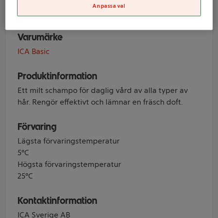
ICA Basic
Anpassa val
Varumärke
ICA Basic
Produktinformation
Ett milt schampo för daglig vård av alla typer av
hår. Rengör effektivt och lämnar en fräsch doft.
Förvaring
Lägsta förvaringstemperatur
5°C
Högsta förvaringstemperatur
25°C
Kontaktinformation
ICA Sverige AB