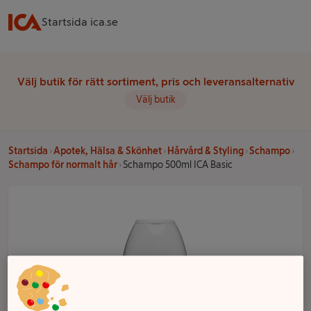
Startsida ica.se
Välj butik för rätt sortiment, pris och leveransalternativ
Välj butik
Startsida
Apotek, Hälsa & Skönhet
Hårvård & Styling
Schampo
Schampo för normalt hår
Schampo 500ml ICA Basic