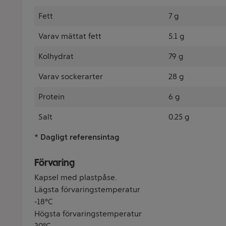
Fett
7 g
Varav mättat fett
5.1 g
Kolhydrat
79 g
Varav sockerarter
28 g
Protein
6 g
Salt
0.25 g
* Dagligt referensintag
Förvaring
Kapsel med plastpåse.
Lägsta förvaringstemperatur
-18°C
Högsta förvaringstemperatur
30°C