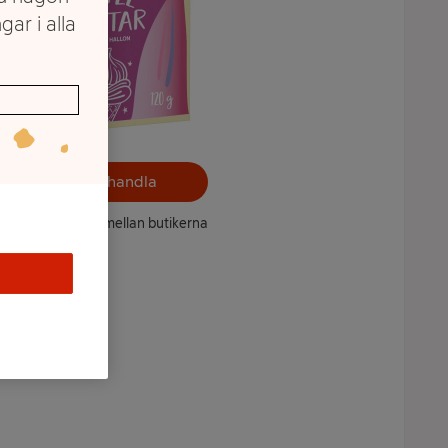
gar i alla
Välj butik och handla
ntet kan variera mellan butikerna