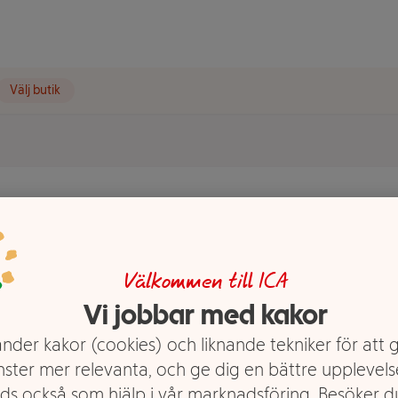
Välj butik
n 10st 120g
Välkommen till ICA
Vi jobbar med kakor
nder kakor (cookies) och liknande tekniker för att 
nster mer relevanta, och ge dig en bättre upplevels
ds också som hjälp i vår marknadsföring. Besöker 