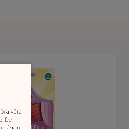
göra våra
e. De
du någon