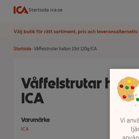
Startsida ica.se
Välj butik för rätt sortiment, pris och leveransalternativ
Startsida
Våffelstrutar hallon 10st 120g ICA
Våffelstrutar hallo
ICA
Varumärke
Vi anvä
tjä
ICA
använ