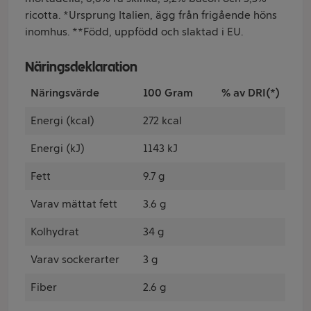
ricotta. *Ursprung Italien, ägg från frigående höns
inomhus. **Född, uppfödd och slaktad i EU.
Näringsdeklaration
Näringsvärde
100 Gram
% av DRI(*)
Energi (kcal)
272 kcal
Energi (kJ)
1143 kJ
Fett
9.7 g
Varav mättat fett
3.6 g
Kolhydrat
34 g
Varav sockerarter
3 g
Fiber
2.6 g