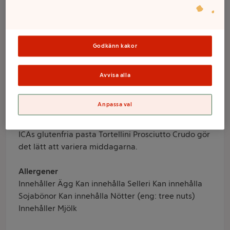
Glutenfri Färsk
250g ICA
Godkänn kakor
Avvisa alla
Varumärke
ICA
Anpassa val
Produktinformation
ICAs glutenfria pasta Tortellini Prosciutto Crudo gör
det lätt att variera middagarna.
Allergener
Innehåller Ägg Kan innehålla Selleri Kan innehålla
Sojabönor Kan innehålla Nötter (eng: tree nuts)
Innehåller Mjölk