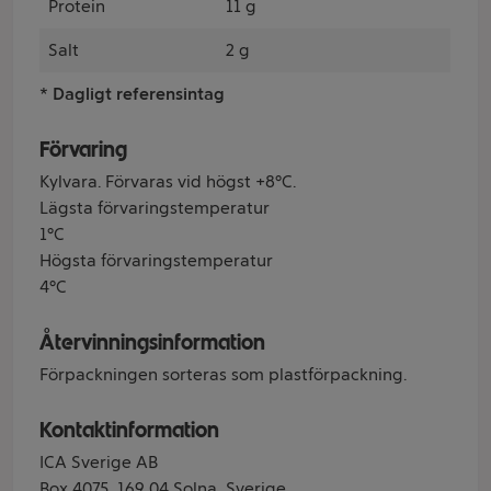
Protein
11 g
Salt
2 g
* Dagligt referensintag
Förvaring
Kylvara. Förvaras vid högst +8°C.
Lägsta förvaringstemperatur
1°C
Högsta förvaringstemperatur
4°C
Återvinningsinformation
Förpackningen sorteras som plastförpackning.
Kontaktinformation
ICA Sverige AB
Box 4075, 169 04 Solna, Sverige