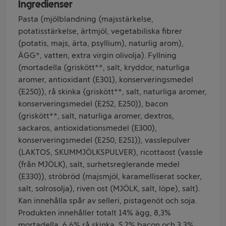
Ingredienser
Pasta (mjölblandning (majsstärkelse,
potatisstärkelse, ärtmjöl, vegetabiliska fibrer
(potatis, majs, ärta, psyllium), naturlig arom),
ÄGG*, vatten, extra virgin olivolja). Fyllning
(mortadella (griskött**, salt, kryddor, naturliga
aromer, antioxidant (E301), konserveringsmedel
(E250)), rå skinka (griskött**, salt, naturliga aromer,
konserveringsmedel (E252, E250)), bacon
(griskött**, salt, naturliga aromer, dextros,
sackaros, antioxidationsmedel (E300),
konserveringsmedel (E250, E251)), vasslepulver
(LAKTOS, SKUMMJÖLKSPULVER), ricottaost (vassle
(från MJÖLK), salt, surhetsreglerande medel
(E330)), ströbröd (majsmjöl, karamelliserat socker,
salt, solrosolja), riven ost (MJÖLK, salt, löpe), salt).
Kan innehålla spår av selleri, pistagenöt och soja.
Produkten innehåller totalt 14% ägg, 8,3%
mortadella, 6,6% rå skinka, 5,2% bacon och 3,3%