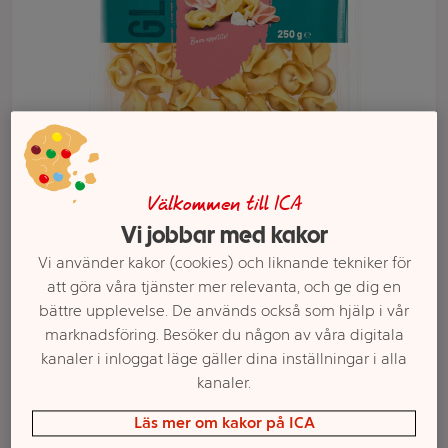
Välkommen till ICA
Vi jobbar med kakor
Välj butik och handla
Vi använder kakor (cookies) och liknande tekniker för
Sortimentet kan variera mellan butikerna
att göra våra tjänster mer relevanta, och ge dig en
bättre upplevelse. De används också som hjälp i vår
marknadsföring. Besöker du någon av våra digitala
kanaler i inloggat läge gäller dina inställningar i alla
Pasta Tortellini
kanaler.
Prosciutto Crudo
Läs mer om kakor på ICA