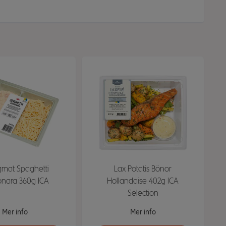
gmat Spaghetti
Lax Potatis Bönor
nara 360g ICA
Hollandaise 402g ICA
Selection
Mer info
Mer info