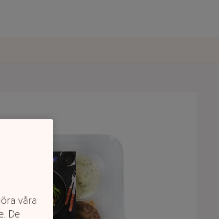
göra våra
e. De