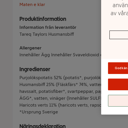
använ
Maten e klar
av våra
Produktinformation
Information från leverantör
Tareq Taylors Husmansbiff
Allergener
Innehåller Ägg Innehåller Svaveldioxid eller sulfit
Ingredienser
Godkän
Purjolökspotatis 52% (potatis*, purjolök, rapsolja*, h
Husmansbiff 25% (Fläskfärs* 74%, vatten, lök, potati
havssalt, potatisfiber*, svartpeppar, paprika, chili),
ÄGG*, vatten, vinäger (Innehåller SULFIT), havssalt,
Haricots verts 11% (haricots verts, rapsolja*, havssalt
*Ursprung Sverige
Näringsdeklaration