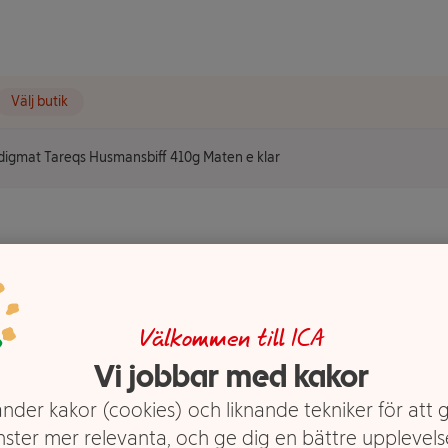
Välj butik
digmat Tareqs Husmansbiff 410g Maten e klar
 Maten e
Välkommen till ICA
Vi jobbar med kakor
nder kakor (cookies) och liknande tekniker för att 
nster mer relevanta, och ge dig en bättre upplevels