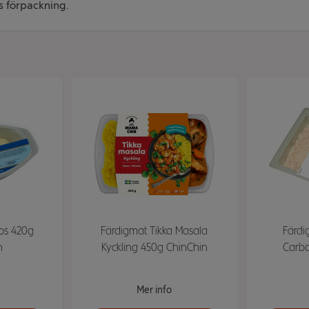
s förpackning.
os 420g
Färdigmat Tikka Masala
Färdi
n
Kyckling 450g ChinChin
Carbo
Mer info