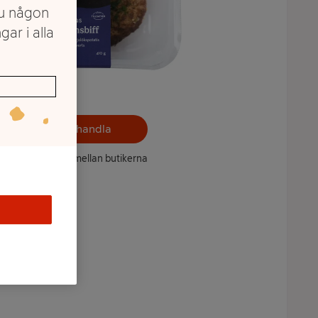
du någon
gar i alla
Välj butik och handla
ntet kan variera mellan butikerna