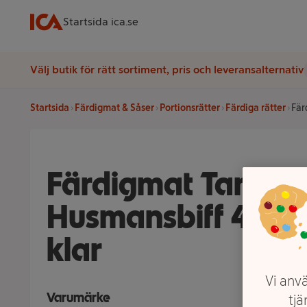
Startsida ica.se
Välj butik för rätt sortiment, pris och leveransalternativ
Startsida
Färdigmat & Såser
Portionsrätter
Färdiga rätter
Fär
Färdigmat Tareqs
Husmansbiff 410g
klar
Vi anvä
Varumärke
tjä