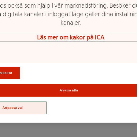
ds också som hjälp i vår marknadsföring. Besöker 
 digitala kanaler i inloggat läge gäller dina inställnin
kanaler.
Läs mer om kakor på ICA
Sortime
n kakor
avssalt, svartpeppar),
sstärkelse*, tomatpuré,
Avvisa alla
 Bearnaise 12% (rapsolja*,
 dragon, vitpeppar, gurkmeja),
Anpassa val
, vitpeppar), persilja.