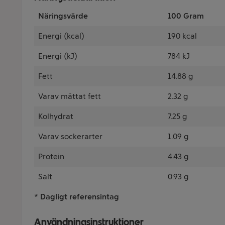
Näringsvärde
100 Gram
Energi (kcal)
190 kcal
Energi (kJ)
784 kJ
Fett
14.88 g
Varav mättat fett
2.32 g
Kolhydrat
7.25 g
Varav sockerarter
1.09 g
Protein
4.43 g
Salt
0.93 g
* Dagligt referensintag
Användningsinstruktioner