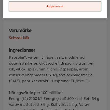
bea 250g Schysst
Anpassa val
käk
Varumärke
Schysst käk
Ingredienser
Rapsolja*, vatten, vinäger, salt, modifierad
potatisstärkelse, druvsocker, dragon, citrusfiber,
lök, vitlök, spiskummin, chili, vitpeppar, arom,
konserveringsmedel (E202), förtjockningsmedel
(E415), paprikaextrakt. *Ursprung: EU/icke-EU
Näringsvärde per 100 milliliter
Energi (kJ) 2100 kJ, Energi (kcal) 500 kcal, Fett 54 g,
Varav mättat fett 3.8 g, Kolhydrat 1.8 g, Varav