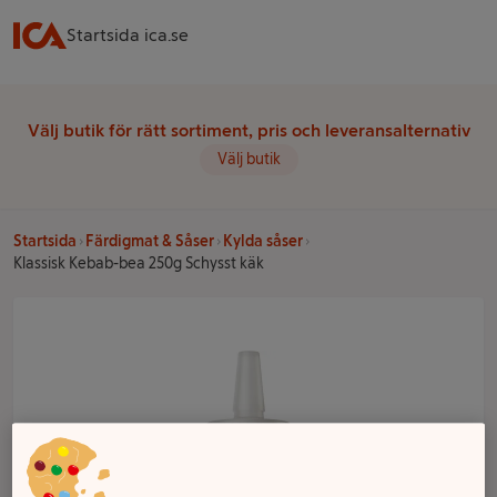
Startsida ica.se
Välj butik för rätt sortiment, pris och leveransalternativ
Välj butik
Startsida
Färdigmat & Såser
Kylda såser
Klassisk Kebab-bea 250g Schysst käk