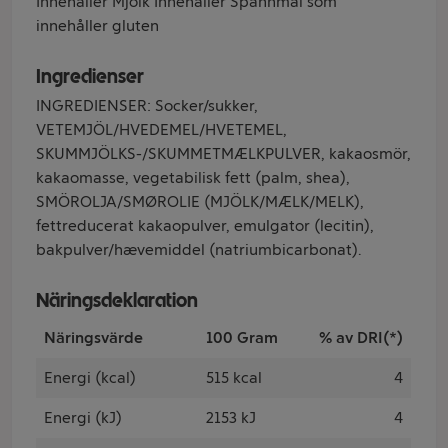
Innehåller Mjölk Innehåller Spannmål som
innehåller gluten
Ingredienser
INGREDIENSER: Socker/sukker,
VETEMJÖL/HVEDEMEL/HVETEMEL,
SKUMMJÖLKS-/SKUMMETMÆLKPULVER, kakaosmör,
kakaomasse, vegetabilisk fett (palm, shea),
SMÖROLJA/SMØROLIE (MJÖLK/MÆLK/MELK),
fettreducerat kakaopulver, emulgator (lecitin),
bakpulver/hævemiddel (natriumbicarbonat).
Näringsdeklaration
Näringsvärde
100 Gram
% av DRI(*)
Energi (kcal)
515 kcal
4
Energi (kJ)
2153 kJ
4