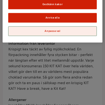
200g Nestle
Godkänn kakor
Varumärke
Avvisa alla
Nestle
Anpassa val
Produktinformation
Information från leverantör
Krispigt kex täckt av fyllig mjölkchoklad. En
förpackning innehåller fyra stycken bitar - perfekt
när längtan efter ett litet mellanmål uppstår. Varje
sekund konsumeras 150 KIT KAT över hela världen,
vilket gör den till en av världens mest populära
choklad varumärke. Så gör som flera andra redan
gör och ta en paus i sällskap med en krispig KIT
KAT! Have a break, have a Kit Kat!
Allergener