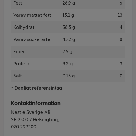
Fett
26.9 g
6
Varav mättat fett
15.1 g
13
Kolhydrat
58.5 g
4
Varav sockerarter
45.2 g
8
Fiber
2.5 g
Protein
8.2 g
3
Salt
0.15 g
0
* Dagligt referensintag
Kontaktinformation
Nestle Sverige AB
SE-250 07 Helsingborg
020-299200