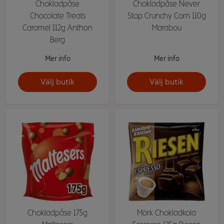
Chokladpåse
Chokladpåse Never
Chocolate Treats
Stop Crunchy Corn 110g
Caramel 112g Anthon
Marabou
Berg
Mer info
Mer info
Välj butik
Välj butik
Chokladpåse 175g
Mörk Chokladkola