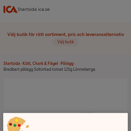
Startsida ica.se
Välj butik för rätt sortiment, pris och leveransalternativ
Välj butik
Startsida
Kött, Chark & Fågel
Pålägg
Bredbart pålägg Soltorkad tomat 125g Lönneberga