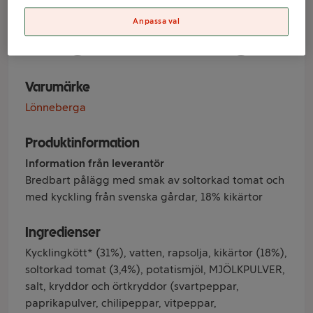
Soltorkad tomat
Anpassa val
125g Lönneberga
Varumärke
Lönneberga
Produktinformation
Information från leverantör
Bredbart pålägg med smak av soltorkad tomat och
med kyckling från svenska gårdar, 18% kikärtor
Ingredienser
Kycklingkött* (31%), vatten, rapsolja, kikärtor (18%),
soltorkad tomat (3,4%), potatismjöl, MJÖLKPULVER,
salt, kryddor och örtkryddor (svartpeppar,
paprikapulver, chilipeppar, vitpeppar,