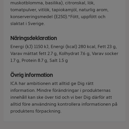
muskotblomma, basilika), citronskal, lök,
tomatpulver, vitlök, tapiokamjöl, naturlig arom,
konserveringsmedel (E250).*Fött, uppfött och
slaktat i Sverige.
Näringsdeklaration
Energi (kJ) 1150 kJ, Energi (kcal) 280 kcal, Fett 23 g,
Varav mättat fett 2.7 g, Kolhydrat 7.6 g, Varav socker
1.7 g, Protein 8.7 g, Salt 1.5 g
Övrig information
ICA har ambitionen att alltid ge Dig rätt
information. Mindre förändringar i produkternas
innehåll kan ske över tid och vi ber Dig därför att
alltid före användning kontrollera informationen på
produktens förpackning.