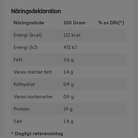
Näringsdeklaration
Näringsvärde
100 Gram
% av DRI(*)
Energi (kcal)
112 kcal
Energi (kJ)
472 kJ
Fett
3.6 g
Varav mättat fett
1.4 g
Kolhydrat
0.9 g
Varav sockerarter
0.9 g
Protein
19 g
Salt
1.8 g
* Dagligt referensintag