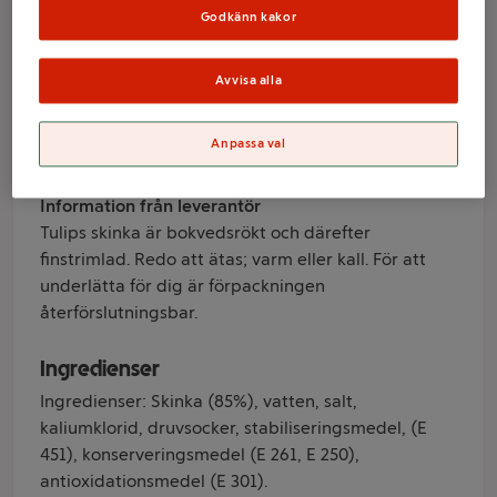
Rökt 450g Tulip
Godkänn kakor
Varumärke
Avvisa alla
Tulip
Anpassa val
Produktinformation
Information från leverantör
Tulips skinka är bokvedsrökt och därefter
finstrimlad. Redo att ätas; varm eller kall. För att
underlätta för dig är förpackningen
återförslutningsbar.
Ingredienser
Ingredienser: Skinka (85%), vatten, salt,
kaliumklorid, druvsocker, stabiliseringsmedel, (E
451), konserveringsmedel (E 261, E 250),
antioxidationsmedel (E 301).