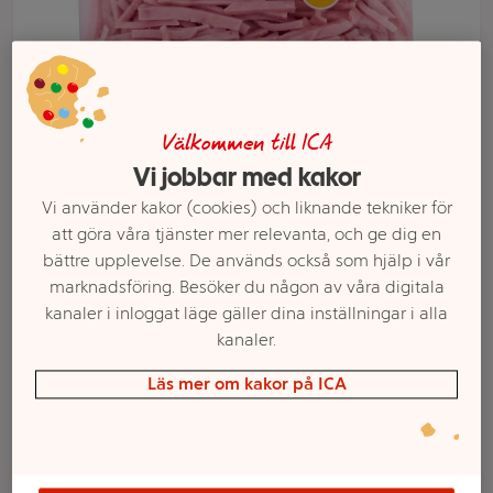
Välkommen till ICA
Vi jobbar med kakor
Vi använder kakor (cookies) och liknande tekniker för
att göra våra tjänster mer relevanta, och ge dig en
bättre upplevelse. De används också som hjälp i vår
marknadsföring. Besöker du någon av våra digitala
Välj butik och handla
kanaler i inloggat läge gäller dina inställningar i alla
Sortimentet kan variera mellan butikerna
kanaler.
Läs mer om kakor på ICA
Skinka Strimlad