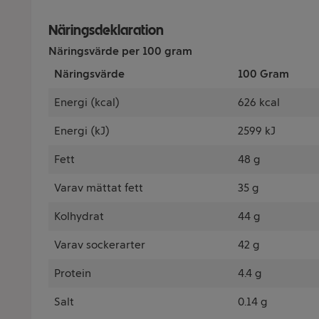
Näringsdeklaration
Näringsvärde per 100 gram
Näringsvärde
100 Gram
Energi (kcal)
626 kcal
Energi (kJ)
2599 kJ
Fett
48 g
Varav mättat fett
35 g
Kolhydrat
44 g
Varav sockerarter
42 g
Protein
4.4 g
Salt
0.14 g