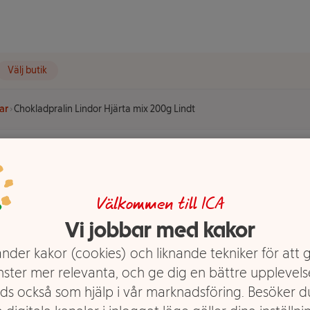
Välj butik
ar
Chokladpralin Lindor Hjärta mix 200g Lindt
dor Hjärta
Välkommen till ICA
Vi jobbar med kakor
nder kakor (cookies) och liknande tekniker för att 
nster mer relevanta, och ge dig en bättre upplevels
ds också som hjälp i vår marknadsföring. Besöker 