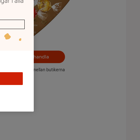
gar i alla
Välj butik och handla
ntet kan variera mellan butikerna