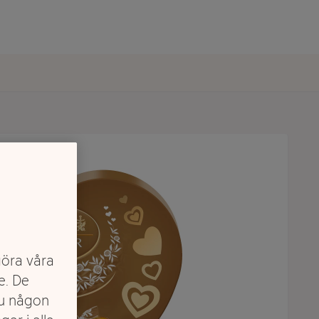
göra våra
e. De
du någon