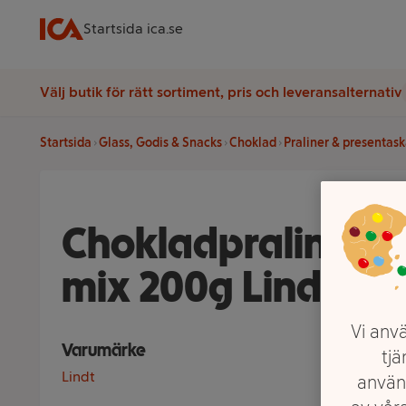
Startsida ica.se
Välj butik för rätt sortiment, pris och leveransalternativ
Startsida
Glass, Godis & Snacks
Choklad
Praliner & presentask
Chokladpralin Lin
mix 200g Lindt
Vi anvä
Varumärke
tjä
Lindt
använ