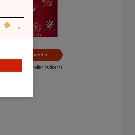
Välj butik och handla
ntet kan variera mellan butikerna