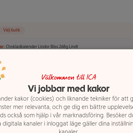
Välj butik
ar
Chokladkalender Lindor Bliss 268g Lindt
Lindor
Välkommen till ICA
Vi jobbar med kakor
nder kakor (cookies) och liknande tekniker för att 
nster mer relevanta, och ge dig en bättre upplevels
ds också som hjälp i vår marknadsföring. Besöker 
 digitala kanaler i inloggat läge gäller dina inställnin
kanaler.