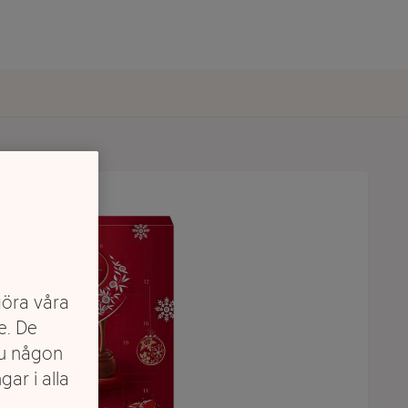
göra våra
e. De
du någon
gar i alla