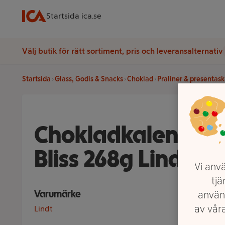
Startsida ica.se
Välj butik för rätt sortiment, pris och leveransalternativ
Startsida
Glass, Godis & Snacks
Choklad
Praliner & presentask
Chokladkalender 
Bliss 268g Lindt
Vi anvä
tjä
Varumärke
använ
av våra
Lindt