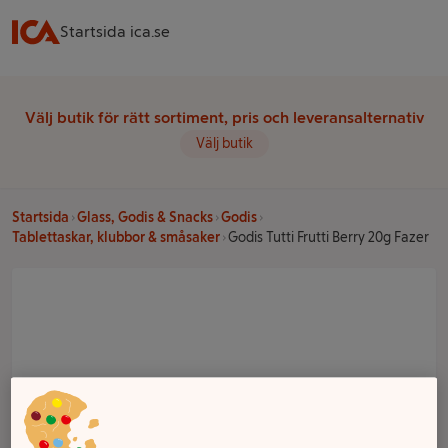
Startsida ica.se
Välj butik för rätt sortiment, pris och leveransalternativ
Välj butik
Startsida
Glass, Godis & Snacks
Godis
Tablettaskar, klubbor & småsaker
Godis Tutti Frutti Berry 20g Fazer