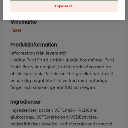
Berry 20g Fazer
Anpassa val
Varumärke
Fazer
Produktinformation
Information från leverantör
Härliga Tutti Frutti sprider glädje hos många. Tutti
Frutti Berry är en glad, fruktig godistång med en
utsökt bärsmak. Perfekt on-the-go eller när du vill
unnan dig något litet! Tillverkad med naturliga
färger och smaker, gelatinfritt och vegan.
Ingredienser
Ingredienser: socker, VETEmjöl/HVEDEmel,
glukossirap, VETEstärkelse/HVEDEstivelse,
majsstärkelse/-stivelse, surhetsreglerande medel