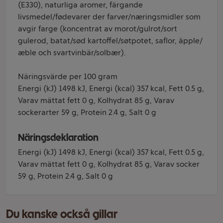
(E330), naturliga aromer, färgande
livsmedel/fødevarer der farver/næringsmidler som
avgir farge (koncentrat av morot/gulrot/sort
gulerod, batat/sød kartoffel/søtpotet, saflor, äpple/
æble och svartvinbär/solbær).
Näringsvärde per 100 gram
Energi (kJ) 1498 kJ, Energi (kcal) 357 kcal, Fett 0.5 g,
Varav mättat fett 0 g, Kolhydrat 85 g, Varav
sockerarter 59 g, Protein 2.4 g, Salt 0 g
Näringsdeklaration
Energi (kJ) 1498 kJ, Energi (kcal) 357 kcal, Fett 0.5 g,
Varav mättat fett 0 g, Kolhydrat 85 g, Varav socker
59 g, Protein 2.4 g, Salt 0 g
Du kanske också gillar