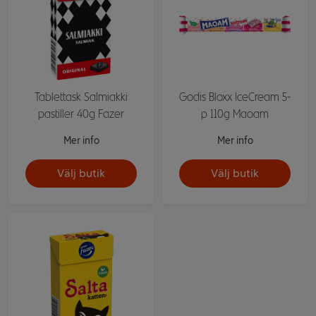
Tablettask Salmiakki
Godis Bloxx IceCream 5-
pastiller 40g Fazer
p 110g Maoam
Mer info
Mer info
Välj butik
Välj butik