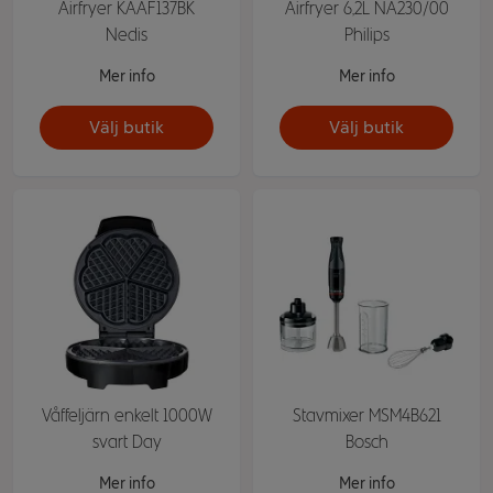
Airfryer KAAF137BK
Airfryer 6,2L NA230/00
Nedis
Philips
Mer info
Mer info
Välj butik
Välj butik
Våffeljärn enkelt 1000W
Stavmixer MSM4B621
svart Day
Bosch
Mer info
Mer info