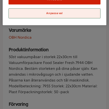
22x30cm 50-p
OBH Nordica
Anpassa val
Varumärke
OBH Nordica
Produktinformation
50st vakuumpåsar i storlek 22x30cm till
Vakuumförpackare Food Sealer Fresh 7944 OBH
Nordica. Bestäm storleken på dina påsar själv. Kan
användas i mikrovågsugn och i sjudande vatten.
Påsarna kan återanvändas och tål maskindisk.
Modellbeteckning: 7955 Storlek: 22x30cm Material:
Plast Förpackningstorlek: 50 -pack
Förvaring