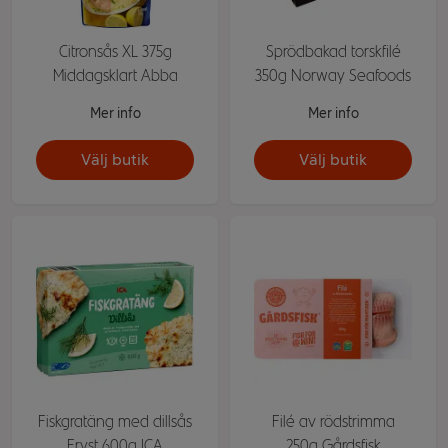
Citronsås XL 375g
Sprödbakad torskfilé
Middagsklart Abba
350g Norway Seafoods
Mer info
Mer info
Välj butik
Välj butik
Fiskgratäng med dillsås
Filé av rödstrimma
Fryst 600g ICA
250g Gårdsfisk