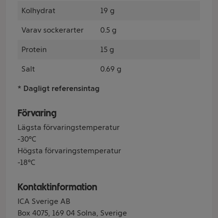
Kolhydrat
19 g
Varav sockerarter
0.5 g
Protein
15 g
Salt
0.69 g
* Dagligt referensintag
Förvaring
Lägsta förvaringstemperatur
-30°C
Högsta förvaringstemperatur
-18°C
Kontaktinformation
ICA Sverige AB
Box 4075, 169 04 Solna, Sverige