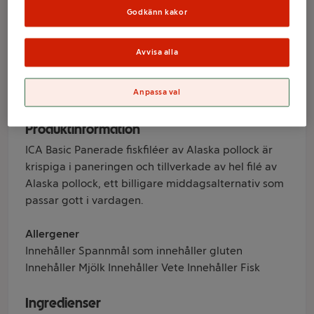
ICA Basic
Godkänn kakor
Avvisa alla
Varumärke
ICA Basic
Anpassa val
Produktinformation
ICA Basic Panerade fiskfiléer av Alaska pollock är
krispiga i paneringen och tillverkade av hel filé av
Alaska pollock, ett billigare middagsalternativ som
passar gott i vardagen.
Allergener
Innehåller Spannmål som innehåller gluten
Innehåller Mjölk Innehåller Vete Innehåller Fisk
Ingredienser