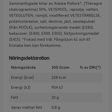
Sammanfogade bitar av Alaska Pollock*, (Theragra
chalcogramma) 59%, VETEMJÖL, rapsolja, vatten,
VETEGLUTEN, rismjöl, modifierad VETESTÄRKELSE,
potatisstärkelse, salt, dextros, jäst, vasslepulver
(från MJÖLK), surhetsreglerande medel (E330),
bakpulver, (E450, E500, E503), förtjockningsmedel
(E415). *Fiskad med trål. Fångstzon 61 och 67.
Enstaka ben kan förekomma.
Näringsdeklaration
Näringsvärde
100 Gram
% av DRI(*)
Energi (kcal)
228 kcal
Energi (kJ)
954 kJ
Fett
10 g
Varav mättat fett
0.8 g