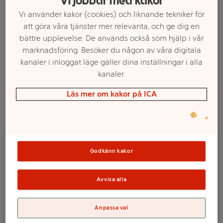
Vi jobbar med kakor
Vi använder kakor (cookies) och liknande tekniker för
att göra våra tjänster mer relevanta, och ge dig en
bättre upplevelse. De används också som hjälp i vår
marknadsföring. Besöker du någon av våra digitala
kanaler i inloggat läge gäller dina inställningar i alla
kanaler.
Läs mer om kakor på ICA
Välj butik och handla
Sortimentet kan variera mellan butikerna
Godkänn kakor
Avvisa alla
Champagnekylare
Active Vacuvin
Anpassa val