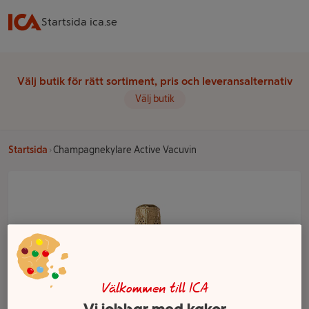
Startsida ica.se
Välj butik för rätt sortiment, pris och leveransalternativ
Välj butik
Startsida
Champagnekylare Active Vacuvin
Välkommen till ICA