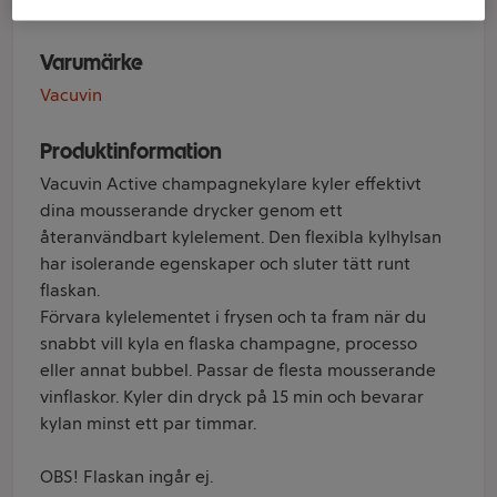
Varumärke
Vacuvin
Produktinformation
Vacuvin Active champagnekylare kyler effektivt
dina mousserande drycker genom ett
återanvändbart kylelement. Den flexibla kylhylsan
har isolerande egenskaper och sluter tätt runt
flaskan.
Förvara kylelementet i frysen och ta fram när du
snabbt vill kyla en flaska champagne, processo
eller annat bubbel. Passar de flesta mousserande
vinflaskor. Kyler din dryck på 15 min och bevarar
kylan minst ett par timmar.
OBS! Flaskan ingår ej.