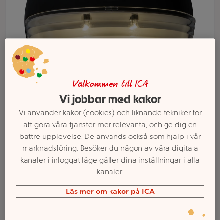
Välkommen till ICA
Vi jobbar med kakor
Vi använder kakor (cookies) och liknande tekniker för
att göra våra tjänster mer relevanta, och ge dig en
Välj butik och handla
bättre upplevelse. De används också som hjälp i vår
marknadsföring. Besöker du någon av våra digitala
Sortimentet kan variera mellan butikerna
kanaler i inloggat läge gäller dina inställningar i alla
kanaler.
Solcellslampa
Läs mer om kakor på ICA