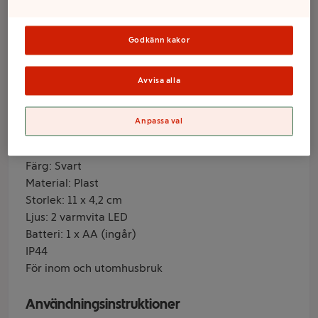
vägg 1p Nordic
Season
Godkänn kakor
Avvisa alla
Varumärke
NORD
Anpassa val
Produktinformation
Färg: Svart
Material: Plast
Storlek: 11 x 4,2 cm
Ljus: 2 varmvita LED
Batteri: 1 x AA (ingår)
IP44
För inom och utomhusbruk
Användningsinstruktioner